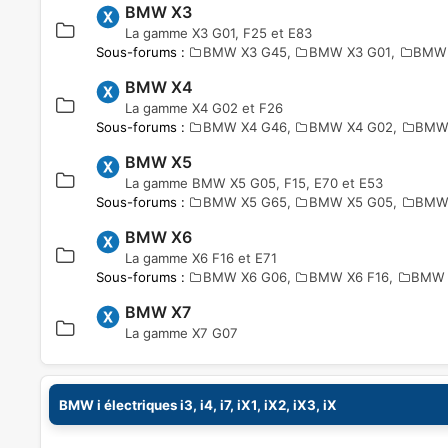
BMW X3
La gamme X3 G01, F25 et E83
Sous-forums :
BMW X3 G45
,
BMW X3 G01
,
BMW 
BMW X4
La gamme X4 G02 et F26
Sous-forums :
BMW X4 G46
,
BMW X4 G02
,
BMW
BMW X5
La gamme BMW X5 G05, F15, E70 et E53
Sous-forums :
BMW X5 G65
,
BMW X5 G05
,
BMW 
BMW X6
La gamme X6 F16 et E71
Sous-forums :
BMW X6 G06
,
BMW X6 F16
,
BMW 
BMW X7
La gamme X7 G07
BMW i électriques i3, i4, i7, iX1, iX2, iX3, iX