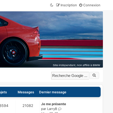
Inscription
Connexion
ujets
Messages
Dernier message
D
Je me présente
S
M
8594
21082
e
C
par
LarryB