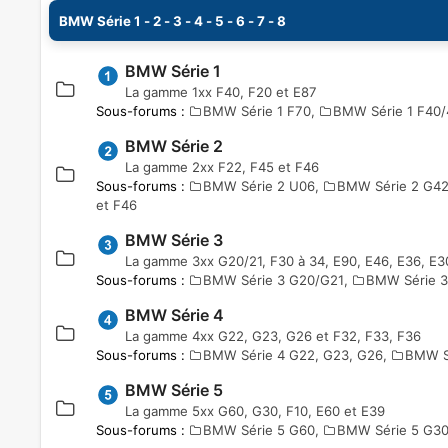
BMW Série 1 - 2 - 3 - 4 - 5 - 6 - 7 - 8
BMW Série 1
La gamme 1xx F40, F20 et E87
Sous-forums :
BMW Série 1 F70
,
BMW Série 1 F40/
BMW Série 2
La gamme 2xx F22, F45 et F46
Sous-forums :
BMW Série 2 U06
,
BMW Série 2 G4
et F46
BMW Série 3
La gamme 3xx G20/21, F30 à 34, E90, E46, E36, E3
Sous-forums :
BMW Série 3 G20/G21
,
BMW Série 3
BMW Série 4
La gamme 4xx G22, G23, G26 et F32, F33, F36
Sous-forums :
BMW Série 4 G22, G23, G26
,
BMW Sé
BMW Série 5
La gamme 5xx G60, G30, F10, E60 et E39
Sous-forums :
BMW Série 5 G60
,
BMW Série 5 G3