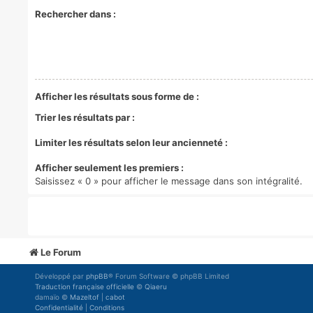
Rechercher dans :
Afficher les résultats sous forme de :
Trier les résultats par :
Limiter les résultats selon leur ancienneté :
Afficher seulement les premiers :
Saisissez « 0 » pour afficher le message dans son intégralité.
Le Forum
Développé par
phpBB
® Forum Software © phpBB Limited
Traduction française officielle
©
Qiaeru
damaïo ©
Mazeltof
|
cabot
Confidentialité
|
Conditions