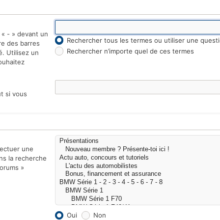
 « - » devant un
Rechercher tous les termes ou utiliser une ques
re des barres
Rechercher n’importe quel de ces termes
é. Utilisez un
ouhaitez
t si vous
fectuer une
ns la recherche
forums »
Oui
Non