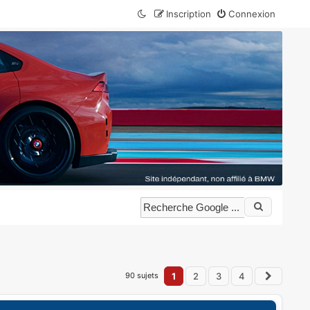
Inscription
Connexion
90 sujets
1
2
3
4
Suivan