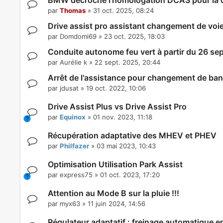
BMW décroche l’homologation DCAS pour la c
par
Thomas
»
31 oct. 2025, 08:24
Drive assist pro assistant changement de voi
par
Domdomi69
»
23 oct. 2025, 18:03
Conduite autonome feu vert à partir du 26 s
par
Aurélie k
»
22 sept. 2025, 20:44
Arrêt de l'assistance pour changement de ba
par
jdusat
»
19 oct. 2022, 10:06
Drive Assist Plus vs Drive Assist Pro
par
Equinox
»
01 nov. 2023, 11:18
Récupération adaptative des MHEV et PHEV
par
Philfazer
»
03 mai 2023, 10:43
Optimisation Utilisation Park Assist
par
express75
»
01 oct. 2023, 17:20
Attention au Mode B sur la pluie !!!
par
myx63
»
11 juin 2024, 14:56
Régulateur adaptatif : freinage automatique e