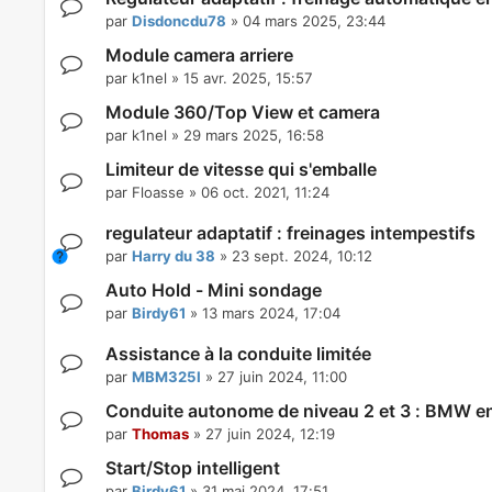
par
Disdoncdu78
»
04 mars 2025, 23:44
Module camera arriere
par
k1nel
»
15 avr. 2025, 15:57
Module 360/Top View et camera
par
k1nel
»
29 mars 2025, 16:58
Limiteur de vitesse qui s'emballe
par
Floasse
»
06 oct. 2021, 11:24
regulateur adaptatif : freinages intempestifs
par
Harry du 38
»
23 sept. 2024, 10:12
Auto Hold - Mini sondage
par
Birdy61
»
13 mars 2024, 17:04
Assistance à la conduite limitée
par
MBM325I
»
27 juin 2024, 11:00
Conduite autonome de niveau 2 et 3 : BMW en
par
Thomas
»
27 juin 2024, 12:19
Start/Stop intelligent
par
Birdy61
»
31 mai 2024, 17:51