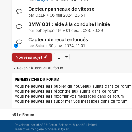
Capteur panneaux de vitesse
par
OZER
»
06 mai 2024, 23:51
BMW G31 : aide à la conduite limitée
par
bobbylapointe
»
01 déc. 2023, 20:39
Capteur de recul enfoncés
par
Saku
»
30 janv. 2024, 11:01
Nouveau sujet
Revenir à l’accueil du forum
PERMISSIONS DU FORUM
Vous
ne pouvez pas
publier de nouveaux sujets dans ce forum
Vous
ne pouvez pas
répondre aux sujets dans ce forum
Vous
ne pouvez pas
modifier vos messages dans ce forum
Vous
ne pouvez pas
supprimer vos messages dans ce forum
Le Forum
Développé par
phpBB
® Forum Software © phpBB Limited
Traduction française officielle
©
Qiaeru