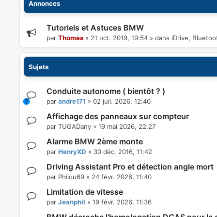
Annonces
Tutoriels et Astuces BMW
par
Thomas
»
21 oct. 2019, 19:54
» dans
iDrive, Blueto
Sujets
Conduite autonome ( bientôt ? )
par
andre171
»
02 juil. 2026, 12:40
Affichage des panneaux sur compteur
par
TUGADany
»
19 mai 2026, 22:27
Alarme BMW 2ème monte
par
HenryXD
»
30 déc. 2016, 11:42
Driving Assistant Pro et détection angle mort
par
Philou69
»
24 févr. 2026, 11:40
Limitation de vitesse
par
Jeanphil
»
19 févr. 2026, 11:36