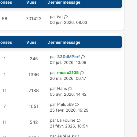
onses
Vues
Dernier message
D
par
ivo
R
V
56
701422
e
06 juin 2026, 08:03
é
u
r
n
p
e
i
onses
Vues
Dernier message
e
o
s
r
n
D
par
330dMPerf
m
R
V
1
245
e
02 juil. 2026, 13:09
e
s
é
u
r
s
D
par
music2105
n
R
V
1
1366
s
e
p
e
e
20 mai 2026, 00:17
i
a
é
u
r
s
e
g
o
s
D
par
Hans
n
R
V
11
7188
r
e
p
e
e
05 avr. 2026, 14:42
i
n
m
é
u
r
e
o
s
e
D
par
Philou69
s
n
R
V
7
1051
r
s
p
e
e
25 févr. 2026, 19:29
i
n
m
s
e
é
u
r
e
o
s
e
D
a
par
La Fouine
s
n
R
V
11
542
r
s
s
p
e
e
g
21 févr. 2026, 18:54
i
n
m
s
e
é
u
r
e
e
o
s
e
D
a
par
Aurélie k