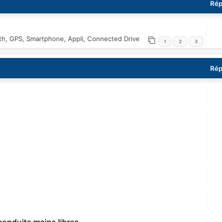
Rép
oth, GPS, Smartphone, Appli, Connected Drive
1
2
3
Rép