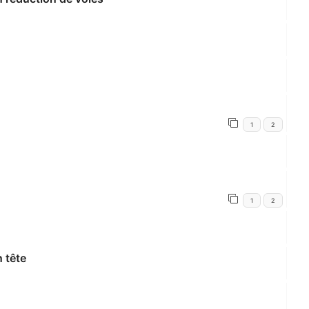
1
2
1
2
 tête