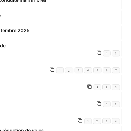
onduite mains libres
e
eptembre 2025
nde
1
2
1
3
4
5
6
7
…
1
2
3
1
2
1
2
3
4
n réduction de voies