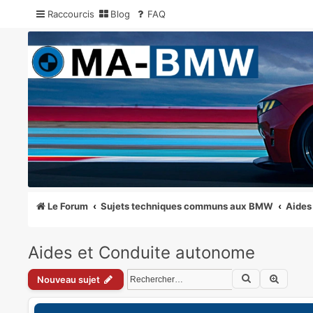
Raccourcis
Blog
FAQ
MA-BMW.com
Actualités, Essais et Communauté BMW
Le Forum
Sujets techniques communs aux BMW
Aides
Aides et Conduite autonome
Rechercher
Recher
Nouveau sujet