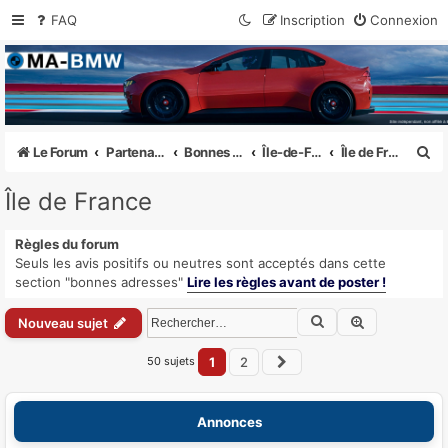
FAQ
Inscription
Connexion
MA-BMW.com
Actualités, Essais et Communauté BMW
R
Le Forum
Partenaires, Annonces et sorties
Bonnes adresses et concessions
Île-de-France
Île de France
e
Île de France
c
h
Règles du forum
Seuls les avis positifs ou neutres sont acceptés dans cette
e
section "bonnes adresses"
Lire les règles avant de poster !
r
Rechercher
Recherche a
Nouveau sujet
c
h
50 sujets
1
2
Suivant
e
r
Annonces