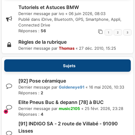
Tutoriels et Astuces BMW
Dernier message par
ivo
«
06 juin 2026, 08:03
Publié dans
iDrive, Bluetooth, GPS, Smartphone, Appli,
Connected Drive
Réponses :
56
1
2
3
Règles de la rubrique
Dernier message par
Thomas
«
27 déc. 2010, 15:25
Sujets
[92] Pose céramique
Dernier message par
Goldeneye91
«
16 mai 2026, 10:33
Réponses :
2
Elite Pneus Buc & depann [78] à BUC
Dernier message par
music2105
«
25 févr. 2026, 23:28
Réponses :
4
[91] INDIGO SA - 2 route de Villabé - 91090
Lisses