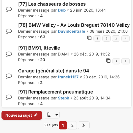
[77] Les chasseurs de bosses
Dernier message par
Dub
«
26 juin 2020, 16:44
Réponses :
4
[78] BMW Vélizy - Av Louis Breguet 78140 Vélizy
Dernier message par
Davidcentrale
«
08 mars 2020, 21:06
Réponses :
63
1
2
3
4
[91] BM91, Itteville
Dernier message par
DIAM1
«
26 déc. 2019, 11:32
Réponses :
20
1
2
Garage (généraliste) dans le 94
Dernier message par
franck1127
«
23 déc. 2019, 14:26
Réponses :
2
[91] Remplacement pneumatique
Dernier message par
Steph
«
23 août 2019, 14:34
Réponses :
4
Nouveau sujet
50 sujets
1
2
Suivant