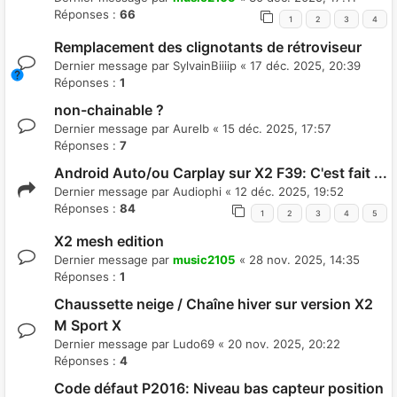
Réponses :
66
1
2
3
4
Remplacement des clignotants de rétroviseur
Dernier message par
SylvainBiiiip
«
17 déc. 2025, 20:39
Réponses :
1
non-chainable ?
Dernier message par
Aurelb
«
15 déc. 2025, 17:57
Réponses :
7
Android Auto/ou Carplay sur X2 F39: C'est fait ...
Dernier message par
Audiophi
«
12 déc. 2025, 19:52
Réponses :
84
1
2
3
4
5
X2 mesh edition
Dernier message par
music2105
«
28 nov. 2025, 14:35
Réponses :
1
Chaussette neige / Chaîne hiver sur version X2
M Sport X
Dernier message par
Ludo69
«
20 nov. 2025, 20:22
Réponses :
4
Code défaut P2016: Niveau bas capteur position