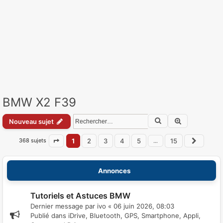
BMW X2 F39
Rechercher
Recherche a
Nouveau sujet
368 sujets
1
2
3
4
5
15
…
Page
1
sur
15
Suiva
Annonces
Tutoriels et Astuces BMW
Dernier message par
ivo
«
06 juin 2026, 08:03
Publié dans
iDrive, Bluetooth, GPS, Smartphone, Appli,