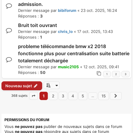
admission.
Dernier message par
bibiforum
«
23 oct. 2025, 16:24
Réponses :
3
Bruit toit ouvrant
Dernier message par
chris_lo
«
17 oct. 2025, 13:43
Réponses :
1
probleme télécommande bmw x2 2018
fonctionne plus pour centralisation suite batterie
totalement déchargée
Dernier message par
music2105
«
12 oct. 2025, 09:41
Réponses :
50
1
2
3
Nouveau sujet
368 sujets
1
2
3
4
5
15
…
Page
1
sur
15
Suiva
PERMISSIONS DU FORUM
Vous
ne pouvez pas
publier de nouveaux sujets dans ce forum
Vous
ne pouvez pas
répondre aux sujets dans ce forum