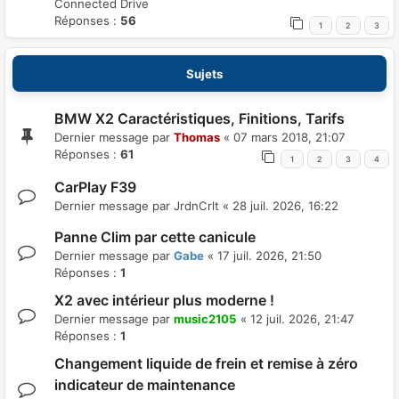
Connected Drive
Réponses :
56
1
2
3
Sujets
BMW X2 Caractéristiques, Finitions, Tarifs
Dernier message par
Thomas
«
07 mars 2018, 21:07
Réponses :
61
1
2
3
4
CarPlay F39
Dernier message par
JrdnCrlt
«
28 juil. 2026, 16:22
Panne Clim par cette canicule
Dernier message par
Gabe
«
17 juil. 2026, 21:50
Réponses :
1
X2 avec intérieur plus moderne !
Dernier message par
music2105
«
12 juil. 2026, 21:47
Réponses :
1
Changement liquide de frein et remise à zéro
indicateur de maintenance