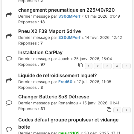
Réponses :
2
changement pneumatique en 225/40/R20
Dernier message par
330dMPerf
«
01 mai 2026, 01:49
Réponses :
13
Pneu X2 F39 Msport Sdrive
Dernier message par
330dMPerf
«
14 févr. 2026, 12:42
Réponses :
7
Installation CarPlay
Dernier message par
Joach
«
25 janv. 2026, 15:04
Réponses :
97
1
2
3
4
5
Liquide de refroidissement lequel?
Dernier message par
Fred60
«
17 juil. 2026, 11:05
Réponses :
3
Changer Batterie SoS Détresse
Dernier message par
Renaninou
«
15 janv. 2026, 01:41
Réponses :
31
1
2
Codes défaut groupe propulseur et vidange
boite
Dernier message par
music2105
«
30 déc. 2025, 17:11