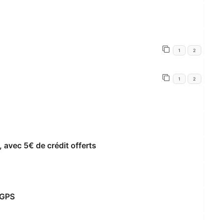
1
2
1
2
, avec 5€ de crédit offerts
 GPS