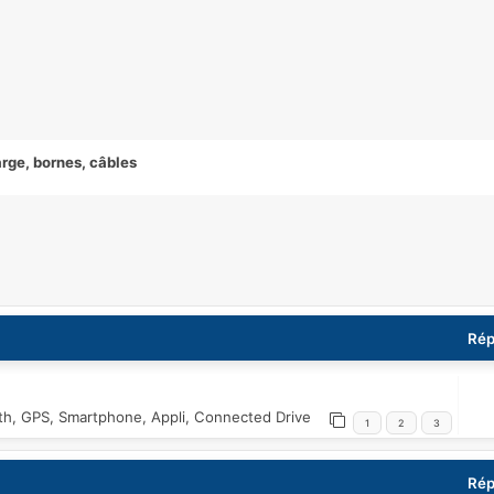
rge, bornes, câbles
che avancée
Rép
oth, GPS, Smartphone, Appli, Connected Drive
1
2
3
Rép