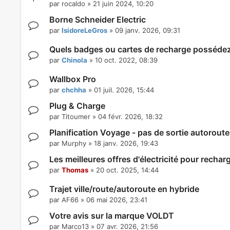
par
rocaldo
»
21 juin 2024, 10:20
Borne Schneider Electric
par
IsidoreLeGros
»
09 janv. 2026, 09:31
Quels badges ou cartes de recharge posséde
par
Chinola
»
10 oct. 2022, 08:39
Wallbox Pro
par
chchha
»
01 juil. 2026, 15:44
Plug & Charge
par
Titoumer
»
04 févr. 2026, 18:32
Planification Voyage - pas de sortie autoroute 
par
Murphy
»
18 janv. 2026, 19:43
Les meilleures offres d'électricité pour recha
par
Thomas
»
20 oct. 2025, 14:44
Trajet ville/route/autoroute en hybride
par
AF66
»
06 mai 2026, 23:41
Votre avis sur la marque VOLDT
par
Marco13
»
07 avr. 2026, 21:56