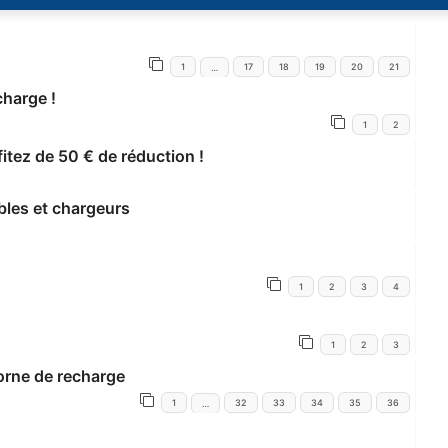
1
17
18
19
20
21
…
charge !
1
2
fitez de 50 € de réduction !
bles et chargeurs
1
2
3
4
1
2
3
borne de recharge
1
32
33
34
35
36
…