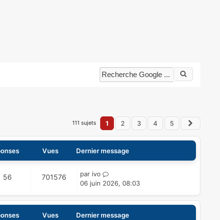
111 sujets
1
2
3
4
5
Suivan
onses
Vues
Dernier message
D
par
ivo
R
V
56
701576
e
06 juin 2026, 08:03
é
u
r
n
p
e
i
onses
Vues
Dernier message