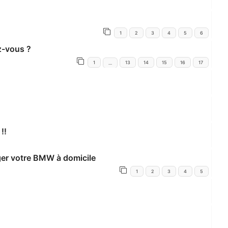
1
2
3
4
5
6
z-vous ?
1
13
14
15
16
17
…
!!
rger votre BMW à domicile
1
2
3
4
5