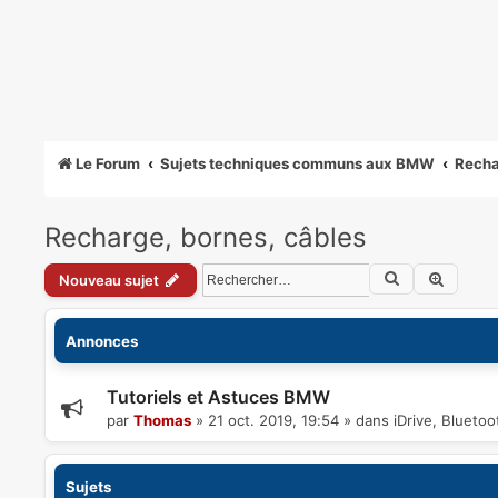
Le Forum
Sujets techniques communs aux BMW
Recha
Recharge, bornes, câbles
Rechercher
Recher
Nouveau sujet
Annonces
Tutoriels et Astuces BMW
par
Thomas
»
21 oct. 2019, 19:54
» dans
iDrive, Blueto
Sujets