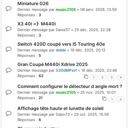
Miniature G26
Dernier message par
music2105
«
06 janv. 2026, 13:59
Réponses :
3
X3 40i =》M440i
Dernier message par
David37
«
25 déc. 2025, 22:28
Réponses :
3
Switch 420D coupé vers I5 Touring 40e
Dernier message par
dobbi
«
19 déc. 2025, 20:12
Réponses :
5
Gran Coupé M440i Xdrive 2025
Dernier message par
330dMPerf
«
16 déc. 2025, 23:46
Réponses :
62
1
2
3
4
Comment configurer le détecteur d angle mort ?
Dernier message par
music2105
«
25 nov. 2025, 10:07
Réponses :
21
1
2
Affichage tête haute et lunette de soleil
Dernier message par
Gabo73
«
29 oct. 2025, 15:56
Réponses :
6