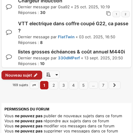
Chargeur induction
Dernier message par
Gsa92
«
25 oct. 2025, 10:19
Réponses :
30
1
2
VTT electrique dans coffre coupé G22, ca passe
?
Dernier message par
FlatTwin
«
03 oct. 2025, 16:50
Réponses :
8
listes grosses échéances & coût annuel M440i
Dernier message par
330dMPerf
«
13 sept. 2025, 20:50
Réponses :
10
Nouveau sujet
169 sujets
1
2
3
4
5
7
…
Page
1
sur
7
Suivan
PERMISSIONS DU FORUM
Vous
ne pouvez pas
publier de nouveaux sujets dans ce forum
Vous
ne pouvez pas
répondre aux sujets dans ce forum
Vous
ne pouvez pas
modifier vos messages dans ce forum
Vous
ne pouvez pas
supprimer vos messages dans ce forum