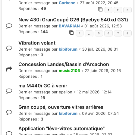
Dernier message par
Carbene
«
27 août 2022, 20:45
Réponses :
49
1
2
3
New 430i GranCoupé G26 (Byebye 540xd G31)
Dernier message par
BAVARIAN
«
01 août 2026, 12:53
Réponses :
144
1
5
6
7
8
…
Vibration volant
Dernier message par
bibiforum
«
30 juil. 2026, 08:31
Réponses :
3
Concession Landes/Bassin d'Arcachon
Dernier message par
music2105
«
22 juin 2026, 20:16
Réponses :
1
ma M440i GC à venir
Dernier message par
epsilon
«
12 mai 2026, 12:14
Réponses :
16
Gran coupé, ouverture vitres arrières
Dernier message par
bibiforum
«
09 avr. 2026, 07:54
Réponses :
3
Application "lève-vitres automatique"
Dernier message par
zibus
«
28 mars 2026, 22:37