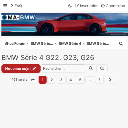
FAQ
Inscription
Connexion
MA-BMW.com
Actualités, Essais et Communauté BMW
R
Le Forum
BMW Série 1 - 2 - 3 - 4 - 5 - 6 - 7 - 8
BMW Série 4
BMW Série 4 G22, G23, G26
e
BMW Série 4 G22, G23, G26
c
Rechercher
Recherche a
h
Nouveau sujet
e
169 sujets
1
2
3
4
5
7
…
Page
1
sur
7
Suivan
r
c
h
e
r