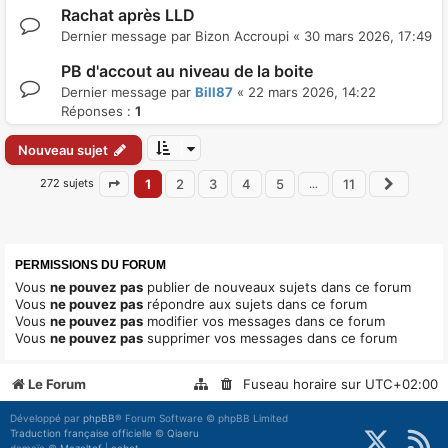
Rachat après LLD
Dernier message par
Bizon Accroupi
«
30 mars 2026, 17:49
PB d'accout au niveau de la boite
Dernier message par
Bill87
«
22 mars 2026, 14:22
Réponses :
1
Nouveau sujet
272 sujets
1
2
3
4
5
11
…
Page
1
sur
11
Suivan
PERMISSIONS DU FORUM
Vous
ne pouvez pas
publier de nouveaux sujets dans ce forum
Vous
ne pouvez pas
répondre aux sujets dans ce forum
Vous
ne pouvez pas
modifier vos messages dans ce forum
Vous
ne pouvez pas
supprimer vos messages dans ce forum
Le Forum
Fuseau horaire sur
UTC+02:00
Développé par
phpBB
® Forum Software © phpBB Limited
Traduction française officielle
©
Qiaeru