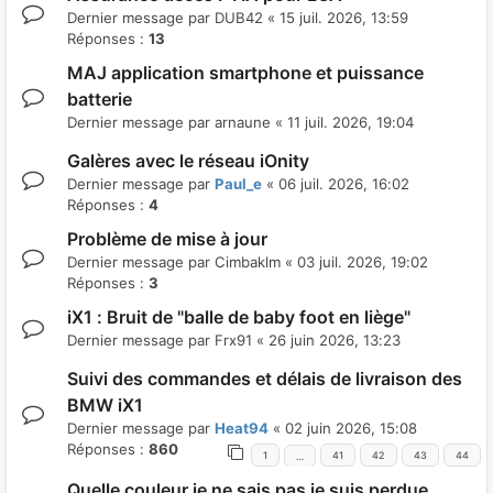
Dernier message par
DUB42
«
15 juil. 2026, 13:59
Réponses :
13
MAJ application smartphone et puissance
batterie
Dernier message par
arnaune
«
11 juil. 2026, 19:04
Galères avec le réseau iOnity
Dernier message par
Paul_e
«
06 juil. 2026, 16:02
Réponses :
4
Problème de mise à jour
Dernier message par
Cimbaklm
«
03 juil. 2026, 19:02
Réponses :
3
iX1 : Bruit de "balle de baby foot en liège"
Dernier message par
Frx91
«
26 juin 2026, 13:23
Suivi des commandes et délais de livraison des
BMW iX1
Dernier message par
Heat94
«
02 juin 2026, 15:08
Réponses :
860
1
41
42
43
44
…
Quelle couleur je ne sais pas je suis perdue