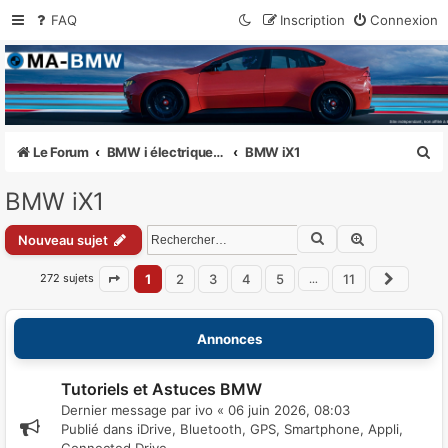
FAQ
Inscription
Connexion
MA-BMW.com
Actualités, Essais et Communauté BMW
R
Le Forum
BMW i électriques i3, i4, i7, iX1, iX2, iX3, iX
BMW iX1
e
BMW iX1
c
Rechercher
Recherche a
h
Nouveau sujet
e
272 sujets
1
2
3
4
5
11
…
Page
1
sur
11
Suivan
r
c
Annonces
h
e
Tutoriels et Astuces BMW
Dernier message par
ivo
«
06 juin 2026, 08:03
r
Publié dans
iDrive, Bluetooth, GPS, Smartphone, Appli,