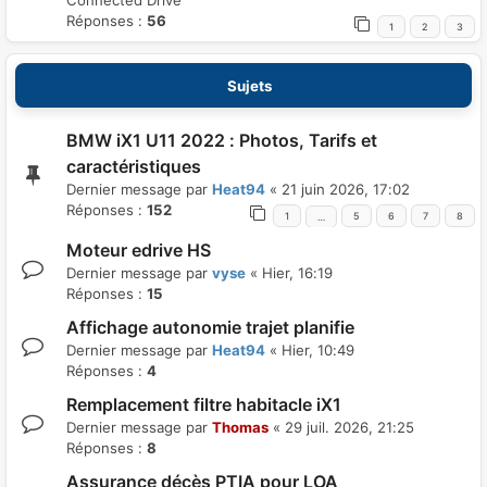
Connected Drive
Réponses :
56
1
2
3
Sujets
BMW iX1 U11 2022 : Photos, Tarifs et
caractéristiques
Dernier message par
Heat94
«
21 juin 2026, 17:02
Réponses :
152
1
5
6
7
8
…
Moteur edrive HS
Dernier message par
vyse
«
Hier, 16:19
Réponses :
15
Affichage autonomie trajet planifie
Dernier message par
Heat94
«
Hier, 10:49
Réponses :
4
Remplacement filtre habitacle iX1
Dernier message par
Thomas
«
29 juil. 2026, 21:25
Réponses :
8
Assurance décès PTIA pour LOA