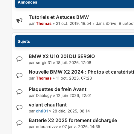
Annonces
Tutoriels et Astuces BMW
par
Thomas
»
21 oct. 2019, 19:54
» dans
iDrive, Blueto
Sujets
BMW X2 U10 20i DU SERGIO
par
sergio31
»
18 juil. 2026, 17:08
Nouvelle BMW X2 2024 : Photos et caratérist
par
Thomas
»
11 oct. 2023, 07:23
Plaquettes de frein Avant
par
Diablogy
»
12 juin 2026, 22:01
volant chauffant
par
chti01
»
28 déc. 2025, 08:14
Batterie X2 2025 fortement déchargée
par
edouardvvv
»
07 janv. 2026, 14:35