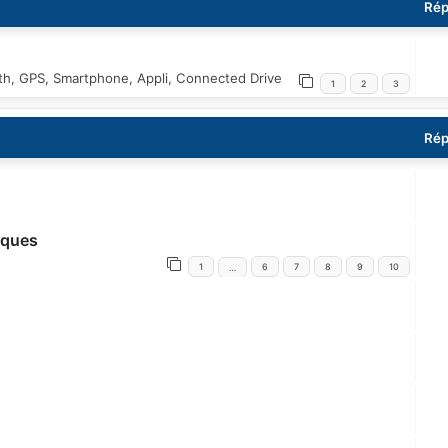
Rép
oth, GPS, Smartphone, Appli, Connected Drive
1
2
3
Rép
iques
1
6
7
8
9
10
…