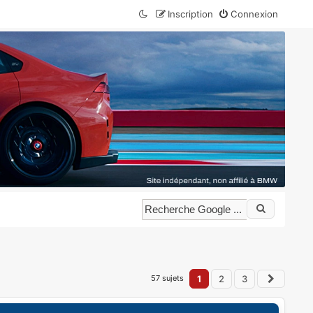
Inscription
Connexion
57 sujets
1
2
3
Suivan