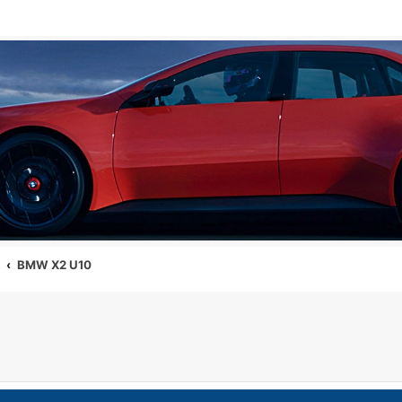
2
BMW X2 U10
che avancée