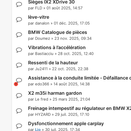
Sièges IX2 XDrive 30
par
FLD
»
01 août 2025, 14:57
lève-vitre
par
danalon
»
01 déc. 2025, 17:05
BMW Catalogue de pièces
par
Doumez
»
23 nov. 2025, 09:34
Vibrations à l’accélération
par
Bastiacciu
»
28 oct. 2025, 12:40
Ressenti de la hauteur
par
Ju2411
»
22 oct. 2025, 22:38
Assistance à la conduite limitée - Défaillance 
par
edo366
»
14 août 2025, 14:38
X2 m35i harman gardon
par
Le fred
»
25 mars 2025, 21:04
Freinage intempestif au régulateur en BMW X
par
HYZARD
»
29 juil. 2025, 17:10
Dysfonctionnement apple carplay
par
Lio
»
30 juil. 2025, 17:34