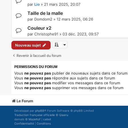
par
Lio
»
21 mars 2025, 20:07
Taille de la malle
par
Domdom2
»
12 mars 2025, 06:26
Couleur x2
par
Christophe91
»
03 déc. 2023, 09:57
Nouveau sujet
Revenir à l’accueil du forum
PERMISSIONS DU FORUM
Vous
ne pouvez pas
publier de nouveaux sujets dans ce forum
Vous
ne pouvez pas
répondre aux sujets dans ce forum
Vous
ne pouvez pas
modifier vos messages dans ce forum
Vous
ne pouvez pas
supprimer vos messages dans ce forum
Le Forum
Développé par
phpBB
® Forum Software © phpBB Limited
Traduction française officielle
©
Qiaeru
damaïo ©
Mazeltof
|
cabot
Confidentialité
|
Conditions