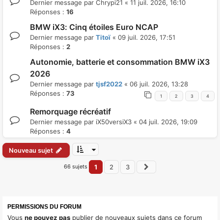
Dernier message par
Chrypi21
«
11 juil. 2026, 16:10
Réponses :
16
BMW iX3: Cinq étoiles Euro NCAP
Dernier message par
Titoï
«
09 juil. 2026, 17:51
Réponses :
2
Autonomie, batterie et consommation BMW iX3
2026
Dernier message par
tjsf2022
«
06 juil. 2026, 13:28
Réponses :
73
1
2
3
4
Remorquage récréatif
Dernier message par
iX50versiX3
«
04 juil. 2026, 19:09
Réponses :
4
Nouveau sujet
66 sujets
1
2
3
Suivant
PERMISSIONS DU FORUM
Vous
ne pouvez pas
publier de nouveaux sujets dans ce forum