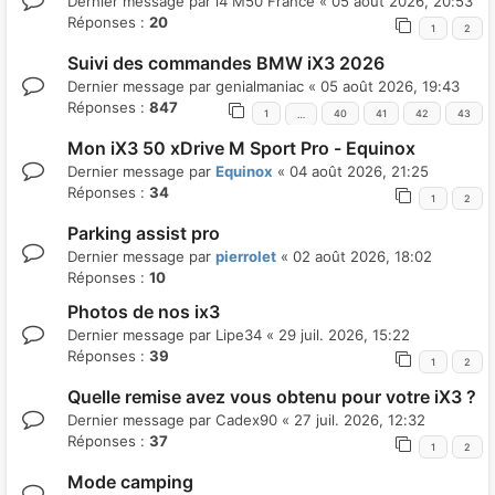
Dernier message par
i4 M50 France
«
05 août 2026, 20:53
Réponses :
20
1
2
Suivi des commandes BMW iX3 2026
Dernier message par
genialmaniac
«
05 août 2026, 19:43
Réponses :
847
1
40
41
42
43
…
Mon iX3 50 xDrive M Sport Pro - Equinox
Dernier message par
Equinox
«
04 août 2026, 21:25
Réponses :
34
1
2
Parking assist pro
Dernier message par
pierrolet
«
02 août 2026, 18:02
Réponses :
10
Photos de nos ix3
Dernier message par
Lipe34
«
29 juil. 2026, 15:22
Réponses :
39
1
2
Quelle remise avez vous obtenu pour votre iX3 ?
Dernier message par
Cadex90
«
27 juil. 2026, 12:32
Réponses :
37
1
2
Mode camping