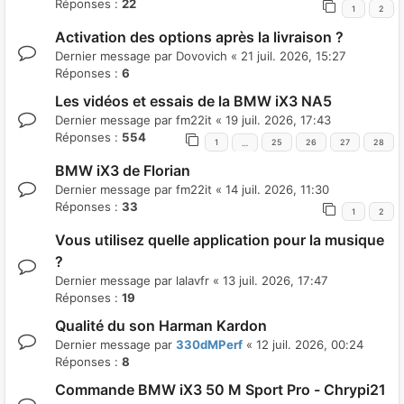
Réponses :
22
1
2
Activation des options après la livraison ?
Dernier message par
Dovovich
«
21 juil. 2026, 15:27
Réponses :
6
Les vidéos et essais de la BMW iX3 NA5
Dernier message par
fm22it
«
19 juil. 2026, 17:43
Réponses :
554
1
25
26
27
28
…
BMW iX3 de Florian
Dernier message par
fm22it
«
14 juil. 2026, 11:30
Réponses :
33
1
2
Vous utilisez quelle application pour la musique
?
Dernier message par
lalavfr
«
13 juil. 2026, 17:47
Réponses :
19
Qualité du son Harman Kardon
Dernier message par
330dMPerf
«
12 juil. 2026, 00:24
Réponses :
8
Commande BMW iX3 50 M Sport Pro - Chrypi21