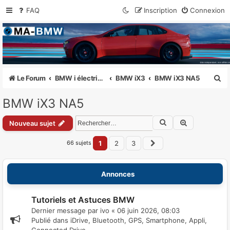
FAQ
Inscription
Connexion
MA-BMW.com
Actualités, Essais et Communauté BMW
R
Le Forum
BMW i électriques i3, i4, i7, iX1, iX2, iX3, iX
BMW iX3
BMW iX3 NA5
e
BMW iX3 NA5
c
Rechercher
Recherche a
h
Nouveau sujet
e
66 sujets
1
2
3
Suivant
r
c
Annonces
h
e
Tutoriels et Astuces BMW
Dernier message par
ivo
«
06 juin 2026, 08:03
r
Publié dans
iDrive, Bluetooth, GPS, Smartphone, Appli,