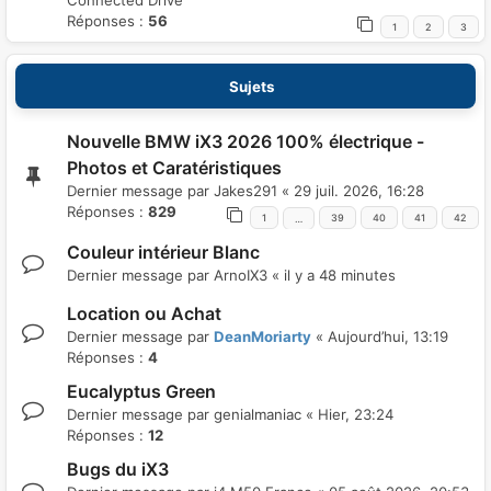
Connected Drive
Réponses :
56
1
2
3
Sujets
Nouvelle BMW iX3 2026 100% électrique -
Photos et Caratéristiques
Dernier message par
Jakes291
«
29 juil. 2026, 16:28
Réponses :
829
1
39
40
41
42
…
Couleur intérieur Blanc
Dernier message par
ArnoIX3
«
il y a 48 minutes
Location ou Achat
Dernier message par
DeanMoriarty
«
Aujourd’hui, 13:19
Réponses :
4
Eucalyptus Green
Dernier message par
genialmaniac
«
Hier, 23:24
Réponses :
12
Bugs du iX3