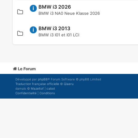
BMW i3 2026
BMW i3 NA0 Neue Klasse 2026
BMW i3 2013
BMW i3 I01 et I01 LCI
Le Forum
Développé par
phpBB
® Forum Software © phpBB Limited
Traduction française officielle
©
Qiaeru
damaïo ©
Mazeltof
|
cabot
Confidentialité
|
Conditions