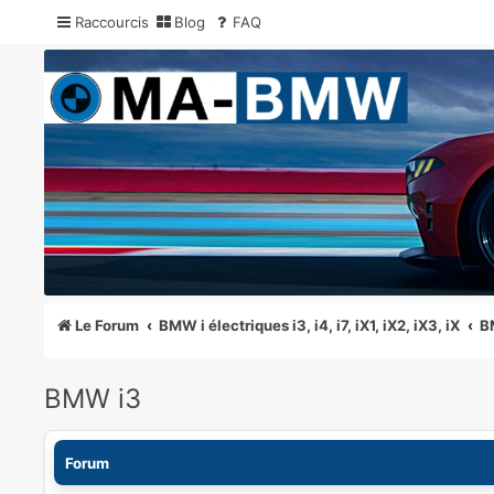
Raccourcis
Blog
FAQ
MA-BMW.com
Actualités, Essais et Communauté BMW
Le Forum
BMW i électriques i3, i4, i7, iX1, iX2, iX3, iX
B
BMW i3
Forum