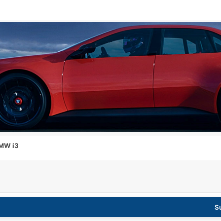
MW i3
S