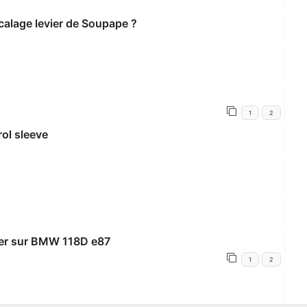
calage levier de Soupape ?
1
2
rol sleeve
lier sur BMW 118D e87
1
2