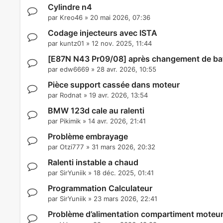
Cylindre n4
par
Kreo46
»
20 mai 2026, 07:36
Codage injecteurs avec ISTA
par
kuntz01
»
12 nov. 2025, 11:44
[E87N N43 Pr09/08] après changement de batt
par
edw6669
»
28 avr. 2026, 10:55
Pièce support cassée dans moteur
par
Rodnat
»
19 avr. 2026, 13:54
BMW 123d cale au ralenti
par
Pikimik
»
14 avr. 2026, 21:41
Problème embrayage
par
Otzi777
»
31 mars 2026, 20:32
Ralenti instable a chaud
par
SirYuniik
»
18 déc. 2025, 01:41
Programmation Calculateur
par
SirYuniik
»
23 mars 2026, 22:41
Problème d’alimentation compartiment moteu