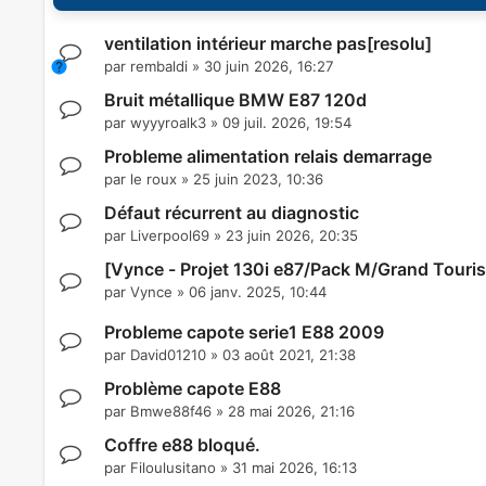
ventilation intérieur marche pas[resolu]
par
rembaldi
»
30 juin 2026, 16:27
Bruit métallique BMW E87 120d
par
wyyyroalk3
»
09 juil. 2026, 19:54
Probleme alimentation relais demarrage
par
le roux
»
25 juin 2023, 10:36
Défaut récurrent au diagnostic
par
Liverpool69
»
23 juin 2026, 20:35
[Vynce - Projet 130i e87/Pack M/Grand Touri
par
Vynce
»
06 janv. 2025, 10:44
Probleme capote serie1 E88 2009
par
David01210
»
03 août 2021, 21:38
Problème capote E88
par
Bmwe88f46
»
28 mai 2026, 21:16
Coffre e88 bloqué.
par
Filoulusitano
»
31 mai 2026, 16:13