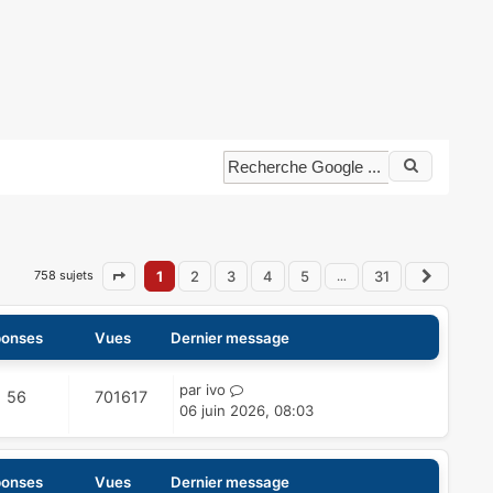
758 sujets
1
2
3
4
5
31
…
Page
1
sur
31
Suivan
onses
Vues
Dernier message
D
par
ivo
R
V
56
701617
e
06 juin 2026, 08:03
é
u
r
n
p
e
i
onses
Vues
Dernier message