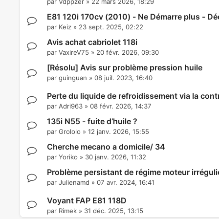
par
Vdppzer
»
22 mars 2026, 18:29
E81 120i 170cv (2010) - Ne Démarre plus - Dé
par
Keiz
»
23 sept. 2025, 02:22
Avis achat cabriolet 118i
par
VaxireV75
»
20 févr. 2026, 09:30
[Résolu] Avis sur problème pression huile
par
guinguan
»
08 juil. 2023, 16:40
Perte du liquide de refroidissement via la cont
par
Adri963
»
08 févr. 2026, 14:37
135i N55 - fuite d’huile ?
par
Grololo
»
12 janv. 2026, 15:55
Cherche mecano a domicile/ 34
par
Yoriko
»
30 janv. 2026, 11:32
Problème persistant de régime moteur irrégu
par
Julienamd
»
07 avr. 2024, 16:41
Voyant FAP E81 118D
par
Rimek
»
31 déc. 2025, 13:15