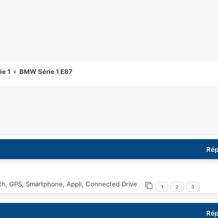
e 1
BMW Série 1 E87
che avancée
Rép
oth, GPS, Smartphone, Appli, Connected Drive
1
2
3
Rép