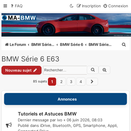
FAQ
Inscription
Connexion
MA-BMW.com
Actualités, Essais et Communauté BMW
R
Le Forum
BMW Série 1 - 2 - 3 - 4 - 5 - 6 - 7 - 8
BMW Série 6
BMW Série 6 E63
e
BMW Série 6 E63
c
Rechercher
Recherche a
h
Nouveau sujet
e
85 sujets
1
2
3
4
Suivant
r
c
Annonces
h
e
Tutoriels et Astuces BMW
Dernier message par
ivo
«
06 juin 2026, 08:03
r
Publié dans
iDrive, Bluetooth, GPS, Smartphone, Appli,