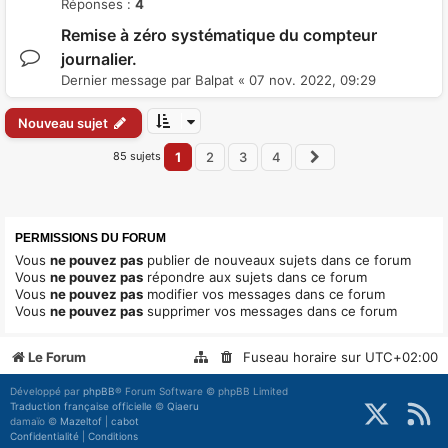
Réponses :
4
Remise à zéro systématique du compteur
journalier.
Dernier message par
Balpat
«
07 nov. 2022, 09:29
Nouveau sujet
85 sujets
1
2
3
4
Suivant
PERMISSIONS DU FORUM
Vous
ne pouvez pas
publier de nouveaux sujets dans ce forum
Vous
ne pouvez pas
répondre aux sujets dans ce forum
Vous
ne pouvez pas
modifier vos messages dans ce forum
Vous
ne pouvez pas
supprimer vos messages dans ce forum
Le Forum
Fuseau horaire sur
UTC+02:00
Développé par
phpBB
® Forum Software © phpBB Limited
Traduction française officielle
©
Qiaeru
damaïo ©
Mazeltof
|
cabot
Confidentialité
|
Conditions