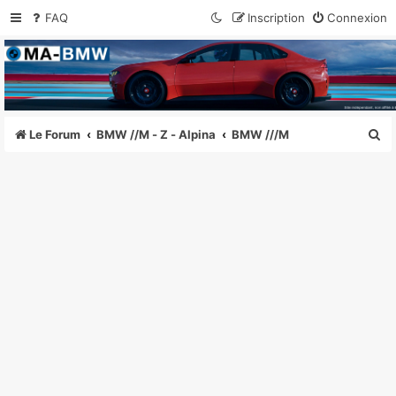
FAQ
Inscription
Connexion
MA-BMW.com
Actualités, Essais et Communauté BMW
R
Le Forum
BMW //M - Z - Alpina
BMW ///M
e
c
h
e
r
c
h
e
r