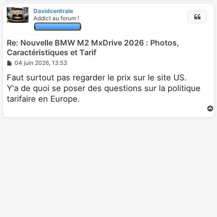
Davidcentrale
t
Addict au forum !
Re: Nouvelle BMW M2 MxDrive 2026 : Photos,
Caractéristiques et Tarif
M
04 juin 2026, 13:53
e
s
Faut surtout pas regarder le prix sur le site US.
s
Y'a de quoi se poser des questions sur la politique
a
g
tarifaire en Europe.
e
t