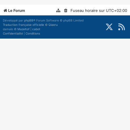
Le Forum
Fuseau horaire sur
UTC+02:00
Développé par
phpBB
® Forum Software © phpBB Limited
Traduction française officielle
©
Qiaeru
damaïo ©
Mazeltof
|
cabot
Confidentialité
|
Conditions