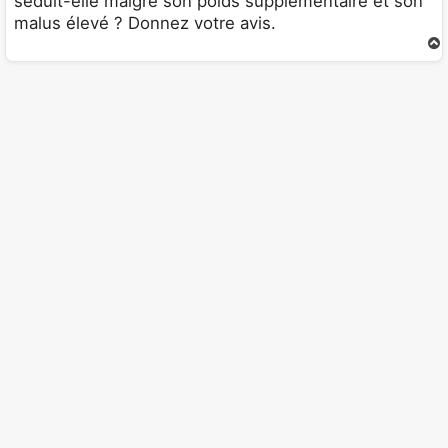
séduit-elle malgré son poids supplémentaire et son
malus élevé ? Donnez votre avis.
t