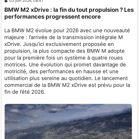
M
03 juin 2026, 08:41
e
BMW M2 xDrive : la fin du tout propulsion ? Les
s
s
performances progressent encore
a
g
e
La BMW M2 évolue pour 2026 avec une nouveauté
majeure : l’arrivée de la transmission intégrale M
xDrive. Jusqu’ici exclusivement proposée en
propulsion, la plus compacte des BMW M adopte
pour la première fois un système à quatre roues
motrices. Une évolution qui promet davantage de
motricité, des performances en hausse et une
utilisation plus sereine au quotidien. Le lancement
commercial de la BMW M2 xDrive est prévu pour la
fin de l’été 2026.