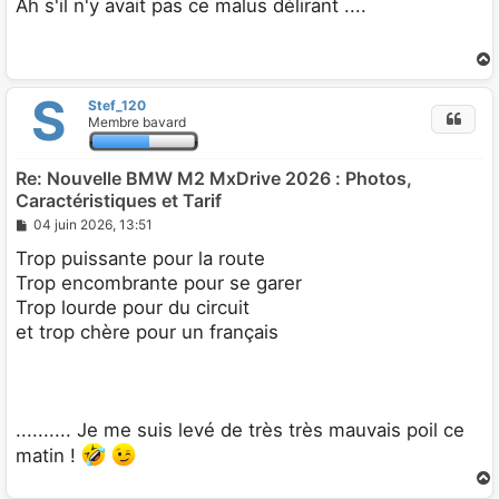
s
Ah s'il n'y avait pas ce malus délirant ....
s
a
g
e
S
Stef_120
t
Membre bavard
Re: Nouvelle BMW M2 MxDrive 2026 : Photos,
Caractéristiques et Tarif
M
04 juin 2026, 13:51
e
s
Trop puissante pour la route
s
Trop encombrante pour se garer
a
g
Trop lourde pour du circuit
e
et trop chère pour un français
.......... Je me suis levé de très très mauvais poil ce
matin !