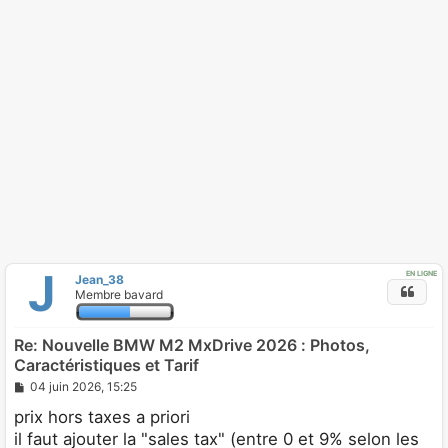
J
EN LIGNE
Jean_38
Membre bavard
Re: Nouvelle BMW M2 MxDrive 2026 : Photos,
Caractéristiques et Tarif
M
04 juin 2026, 15:25
e
s
prix hors taxes a priori
s
il faut ajouter la "sales tax" (entre 0 et 9% selon les
a