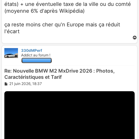
g
états) + une éventuelle taxe de la ville ou du comté
e
(moyenne 6% d'après Wikipédia)
ça reste moins cher qu'n Europe mais ça réduit
l'écart
330dMPerf
t
Addict au forum !
Re: Nouvelle BMW M2 MxDrive 2026 : Photos,
Caractéristiques et Tarif
M
21 juin 2026, 18:37
e
s
s
a
g
e