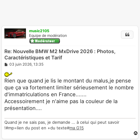
music2105
Equipe de modération
Re: Nouvelle BMW M2 MxDrive 2026 : Photos,
Caractéristiques et Tarif
M
03 juin 2026, 13:35
e
s
s
Rien que quand je lis le montant du malus,je pense
a
g
que ça va fortement limiter sérieusement le nombre
e
d'immatriculations en France.......
Accessoirement je n'aime pas la couleur de la
présentation....
Quand je ne sais pas, je demande ... à celui qui peut savoir
!#mp=lien du post en +du texte#
ma G15