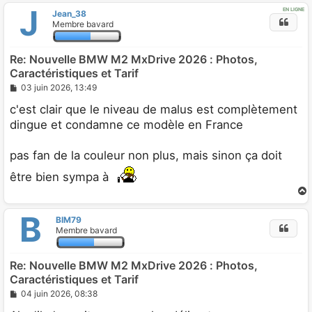
J
EN LIGNE
Jean_38
t
Membre bavard
Re: Nouvelle BMW M2 MxDrive 2026 : Photos,
Caractéristiques et Tarif
M
03 juin 2026, 13:49
e
s
c'est clair que le niveau de malus est complètement
s
dingue et condamne ce modèle en France
a
g
e
pas fan de la couleur non plus, mais sinon ça doit
être bien sympa à
B
BIM79
t
Membre bavard
Re: Nouvelle BMW M2 MxDrive 2026 : Photos,
Caractéristiques et Tarif
M
04 juin 2026, 08:38
e