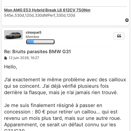
Mon AMG E53 Hybrid Break L6 612CV 750Nm
545e,530d,120d,330dMPerf,330d,120d
cinoque5
t
Membre
Re: Bruits parasites BMW G31
M
12 juin 2026, 16:27
e
s
Hello,
s
a
g
J’ai exactement le même problème avec des cailloux
e
qui se coincent. J’ai déjà vérifié plusieurs fois
derrière la flasque, mais je n’ai jamais rien trouvé.
Je me suis finalement résigné à passer en
concession : 80 € pour retirer un caillou… qui est
revenu un mois plus tard, mais sur une autre roue.
Apparemment, ce serait un défaut connu sur les