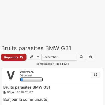
Bruits parasites BMW G31
Rechercher
Recherc
Répondre
18 messages • Page
1
sur
1
V
VaxireV75
Débutant
Bruits parasites BMW G31
M
03 juin 2026, 20:07
e
s
Bonjour la communauté,
s