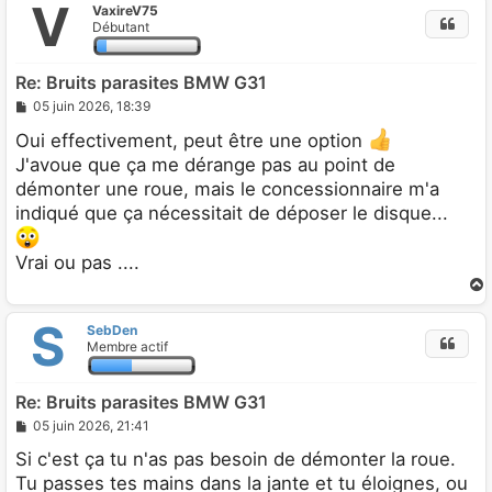
V
VaxireV75
t
Débutant
Re: Bruits parasites BMW G31
M
05 juin 2026, 18:39
e
s
Oui effectivement, peut être une option
s
J'avoue que ça me dérange pas au point de
a
g
démonter une roue, mais le concessionnaire m'a
e
indiqué que ça nécessitait de déposer le disque...
Vrai ou pas ....
S
SebDen
t
Membre actif
Re: Bruits parasites BMW G31
M
05 juin 2026, 21:41
e
s
Si c'est ça tu n'as pas besoin de démonter la roue.
s
Tu passes tes mains dans la jante et tu éloignes, ou
a