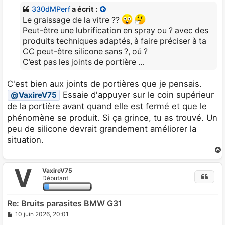
s
330dMPerf
a écrit :
a
g
Le graissage de la vitre ??
e
Peut-être une lubrification en spray ou ? avec des
produits techniques adaptés, à faire préciser à ta
CC peut-être silicone sans ?, oú ?
C’est pas les joints de portière …
C'est bien aux joints de portières que je pensais.
Essaie d'appuyer sur le coin supérieur
@VaxireV75
de la portière avant quand elle est fermé et que le
phénomène se produit. Si ça grince, tu as trouvé. Un
peu de silicone devrait grandement améliorer la
situation.
V
VaxireV75
t
Débutant
Re: Bruits parasites BMW G31
M
10 juin 2026, 20:01
e