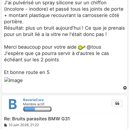
s
J'ai pulvérisé un spray silicone sur un chiffon
s
(incolore - inodore) et passé tous les joints de porte
a
g
+ montant plastique recouvrant la carrosserie côté
e
portière.
Résultat: plus un bruit aujourd'hui ! Ce que je prenais
pour un bruit lié a la vitre ne l'était donc pas !
Merci beaucoup pour votre aide
@tous
J'espère que ça pourra servir à d'autres le cas
échéant sur les 2 points
Et bonne route en 5
B
BavariaCore
t
Membre actif
Re: Bruits parasites BMW G31
M
10 juin 2026, 21:22
e