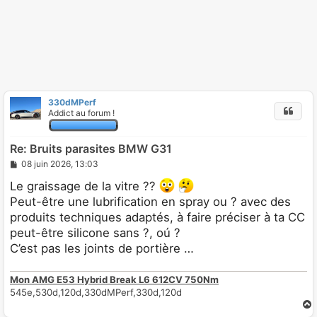
330dMPerf
Addict au forum !
Re: Bruits parasites BMW G31
M
08 juin 2026, 13:03
e
s
Le graissage de la vitre ??
s
Peut-être une lubrification en spray ou ? avec des
a
g
produits techniques adaptés, à faire préciser à ta CC
e
peut-être silicone sans ?, oú ?
C’est pas les joints de portière …
Mon AMG E53 Hybrid Break L6 612CV 750Nm
545e,530d,120d,330dMPerf,330d,120d