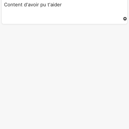
s
Content d'avoir pu t'aider
s
a
g
e
t