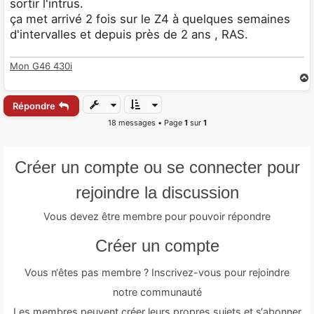
sortir l'intrus.
ça met arrivé 2 fois sur le Z4 à quelques semaines
d'intervalles et depuis près de 2 ans , RAS.
Mon G46 430i
Répondre
t
18 messages • Page
1
sur
1
Créer un compte ou se connecter pour
rejoindre la discussion
Vous devez être membre pour pouvoir répondre
Créer un compte
Vous n‘êtes pas membre ? Inscrivez-vous pour rejoindre
notre communauté
Les membres peuvent créer leurs propres sujets et s‘abonner