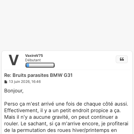
V
VaxireV75
Débutant
Re: Bruits parasites BMW G31
M
13 juin 2026, 16:46
e
s
Bonjour,
s
a
g
Perso ça m'est arrivé une fois de chaque côté aussi.
e
Effectivement, il y a un petit endroit propice a ça.
Mais il n'y a aucune gravité, on peut continuer a
rouler. Le sachant, si ça m'arrive encore, je profiterai
de la permutation des roues hiver/printemps en