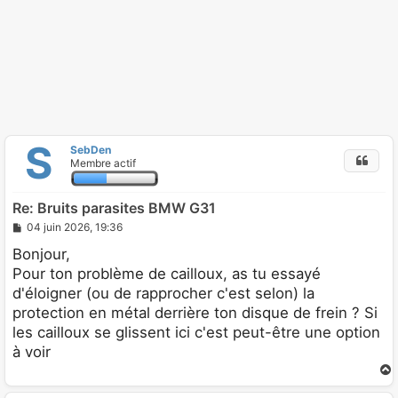
S
SebDen
Membre actif
Re: Bruits parasites BMW G31
M
04 juin 2026, 19:36
e
s
Bonjour,
s
Pour ton problème de cailloux, as tu essayé
a
g
d'éloigner (ou de rapprocher c'est selon) la
e
protection en métal derrière ton disque de frein ? Si
les cailloux se glissent ici c'est peut-être une option
à voir