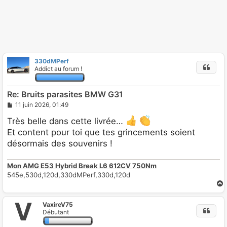
330dMPerf
Addict au forum !
Re: Bruits parasites BMW G31
M
11 juin 2026, 01:49
e
s
Très belle dans cette livrée…
s
Et content pour toi que tes grincements soient
a
g
désormais des souvenirs !
e
Mon AMG E53 Hybrid Break L6 612CV 750Nm
545e,530d,120d,330dMPerf,330d,120d
V
VaxireV75
t
Débutant