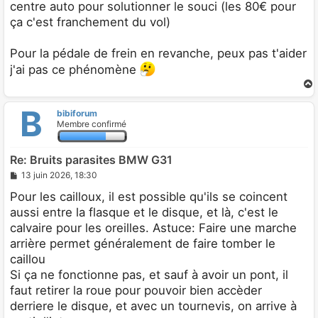
centre auto pour solutionner le souci (les 80€ pour
ça c'est franchement du vol)
Pour la pédale de frein en revanche, peux pas t'aider
j'ai pas ce phénomène
B
bibiforum
t
Membre confirmé
Re: Bruits parasites BMW G31
M
13 juin 2026, 18:30
e
s
Pour les cailloux, il est possible qu'ils se coincent
s
aussi entre la flasque et le disque, et là, c'est le
a
g
calvaire pour les oreilles. Astuce: Faire une marche
e
arrière permet généralement de faire tomber le
caillou
Si ça ne fonctionne pas, et sauf à avoir un pont, il
faut retirer la roue pour pouvoir bien accèder
derriere le disque, et avec un tournevis, on arrive à