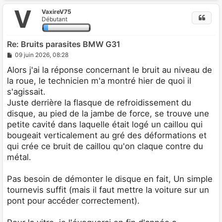
V
VaxireV75
t
Débutant
Re: Bruits parasites BMW G31
M
09 juin 2026, 08:28
e
s
Alors j'ai la réponse concernant le bruit au niveau de
s
la roue, le technicien m'a montré hier de quoi il
a
g
s'agissait.
e
Juste derrière la flasque de refroidissement du
disque, au pied de la jambe de force, se trouve une
petite cavité dans laquelle était logé un caillou qui
bougeait verticalement au gré des déformations et
qui crée ce bruit de caillou qu'on claque contre du
métal.
Pas besoin de démonter le disque en fait, Un simple
tournevis suffit (mais il faut mettre la voiture sur un
pont pour accéder correctement).