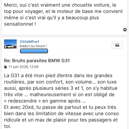
Merci, oui c'est vraiment une chouette voiture, le
top pour voyager, et le moteur de base me convient
même si c'est vrai qu'il y a beaucoup plus
sensationnel !
330dMPerf
t
Addict au forum !
Re: Bruits parasites BMW G31
M
11 juin 2026, 12:59
e
s
La G31 a été mon pied d’entre dans les grandes
s
routières, par son confort, son volume… son luxe
a
g
aussi, après plusieurs séries 3 et 1, on s’y habitue
e
très vite … malheureusement si on est obligé de
« redescendre » en gamme après …
Et avec 20xd, tu passe de partout et tu peux très
bien dans les limitation de vitesse avec une conso
ridicule et un max de plaisir pour tes passagers et
toi.