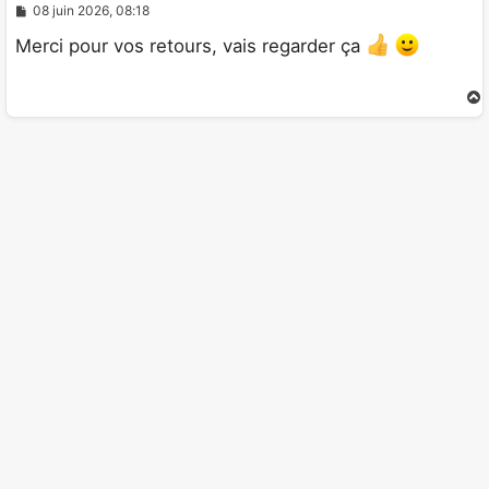
M
08 juin 2026, 08:18
e
s
Merci pour vos retours, vais regarder ça
s
a
g
e
t