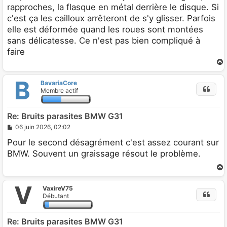
g
rapproches, la flasque en métal derrière le disque. Si
e
c'est ça les cailloux arrêteront de s'y glisser. Parfois
elle est déformée quand les roues sont montées
sans délicatesse. Ce n'est pas bien compliqué à
faire
B
BavariaCore
t
Membre actif
Re: Bruits parasites BMW G31
M
06 juin 2026, 02:02
e
s
Pour le second désagrément c'est assez courant sur
s
BMW. Souvent un graissage résout le problème.
a
g
e
V
VaxireV75
t
Débutant
Re: Bruits parasites BMW G31