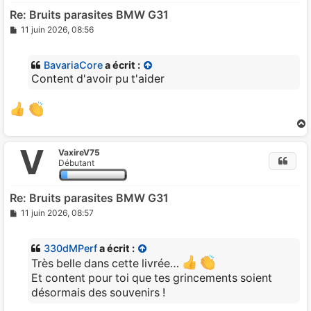
Re: Bruits parasites BMW G31
M
11 juin 2026, 08:56
e
s
s
BavariaCore
a écrit :
a
g
Content d'avoir pu t'aider
e
V
VaxireV75
t
Débutant
Re: Bruits parasites BMW G31
M
11 juin 2026, 08:57
e
s
s
330dMPerf
a écrit :
a
g
Très belle dans cette livrée…
e
Et content pour toi que tes grincements soient
désormais des souvenirs !