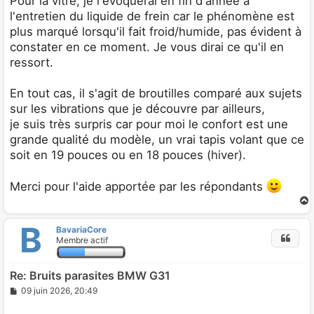
Pour la vitre, je l'évoquerai en fin d'année a
l'entretien du liquide de frein car le phénomène est
plus marqué lorsqu'il fait froid/humide, pas évident à
constater en ce moment. Je vous dirai ce qu'il en
ressort.
En tout cas, il s'agit de broutilles comparé aux sujets
sur les vibrations que je découvre par ailleurs,
je suis très surpris car pour moi le confort est une
grande qualité du modèle, un vrai tapis volant que ce
soit en 19 pouces ou en 18 pouces (hiver).
Merci pour l'aide apportée par les répondants
B
BavariaCore
t
Membre actif
Re: Bruits parasites BMW G31
M
09 juin 2026, 20:49
e
s