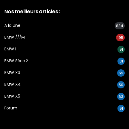
Nos meilleurs articles :
A la Une
834
BMW ///M
195
BMW i
91
BMW Série 3
31
BMW X3
69
BMW X4
50
BMW X5
63
Forum
91