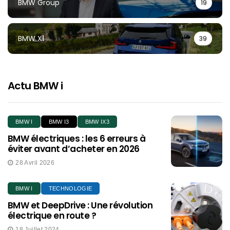
BMW Group
19
BMW X1
39
Actu BMW i
BMW I
BMW I3
BMW IX3
BMW électriques : les 6 erreurs à
éviter avant d’acheter en 2026
28 Avril 2026
BMW I
TECHNOLOGIE
BMW et DeepDrive : Une révolution
électrique en route ?
18 Juillet 2024