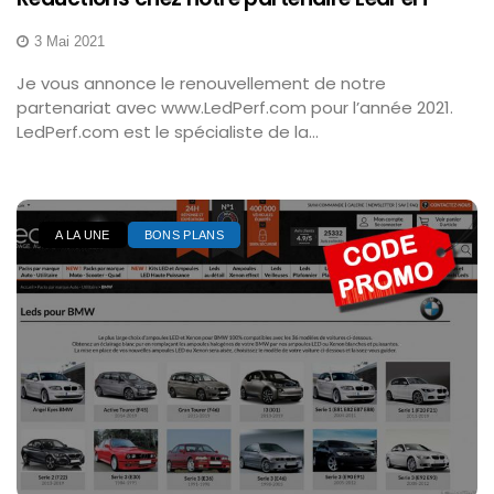
3 Mai 2021
Je vous annonce le renouvellement de notre
partenariat avec www.LedPerf.com pour l’année 2021.
LedPerf.com est le spécialiste de la...
A LA UNE
BONS PLANS