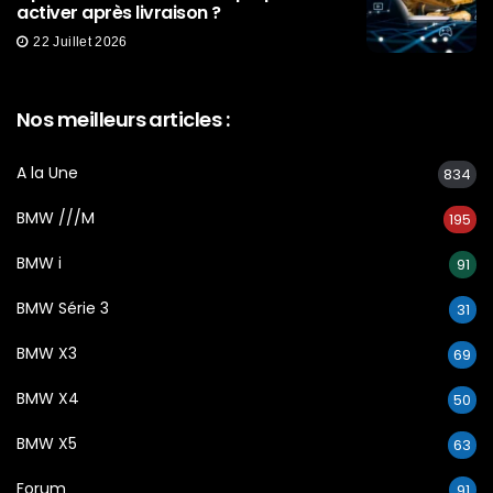
activer après livraison ?
22 Juillet 2026
Nos meilleurs articles :
A la Une
834
BMW ///M
195
BMW i
91
BMW Série 3
31
BMW X3
69
BMW X4
50
BMW X5
63
Forum
91