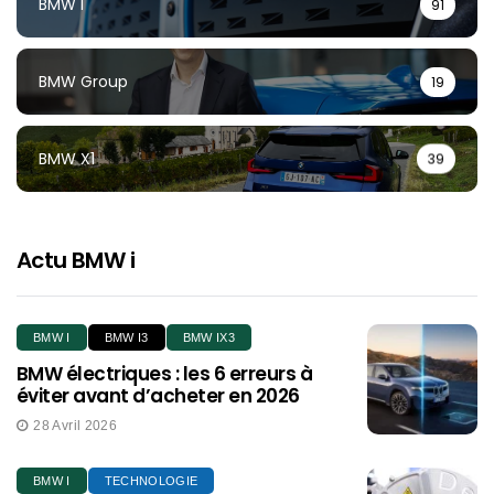
BMW I
91
BMW Group
19
BMW X1
39
Actu BMW i
BMW I
BMW I3
BMW IX3
BMW électriques : les 6 erreurs à
éviter avant d’acheter en 2026
28 Avril 2026
BMW I
TECHNOLOGIE