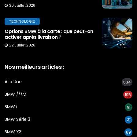
30 Juillet 2026
TECHNOLOGIE
Options BMW à la carte : que peut-on
activer après livraison ?
22 Juillet 2026
Nos meilleurs articles :
A la Une
834
BMW ///M
195
BMW i
91
BMW Série 3
31
BMW X3
69