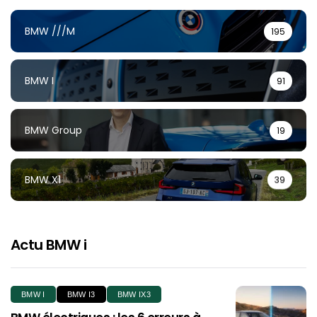
BMW ///M
195
BMW I
91
BMW Group
19
BMW X1
39
Actu BMW i
BMW I
BMW I3
BMW IX3