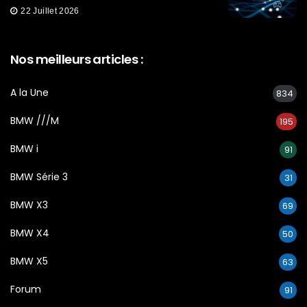
22 Juillet 2026
Nos meilleurs articles :
A la Une
834
BMW ///M
195
BMW i
91
BMW Série 3
31
BMW X3
69
BMW X4
50
BMW X5
63
Forum
91