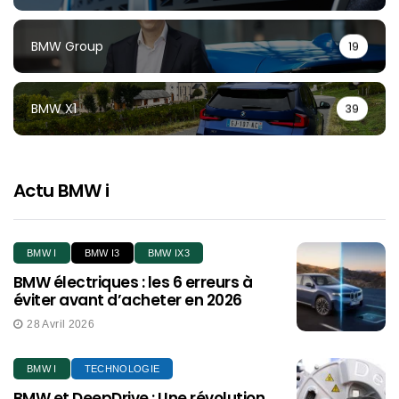
BMW Group
19
BMW X1
39
Actu BMW i
BMW I
BMW I3
BMW IX3
BMW électriques : les 6 erreurs à
éviter avant d’acheter en 2026
28 Avril 2026
BMW I
TECHNOLOGIE
BMW et DeepDrive : Une révolution