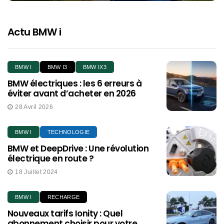
Actu BMW i
BMW I
BMW I3
BMW IX3
BMW électriques : les 6 erreurs à
éviter avant d’acheter en 2026
28 Avril 2026
BMW I
TECHNOLOGIE
BMW et DeepDrive : Une révolution
électrique en route ?
18 Juillet 2024
BMW I
RECHARGE
Nouveaux tarifs Ionity : Quel
abonnement choisir pour votre