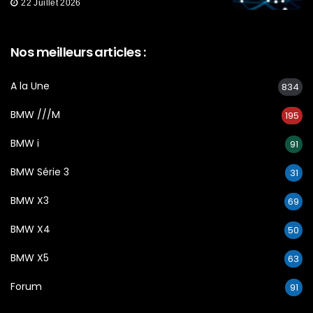
22 Juillet 2026
Nos meilleurs articles :
A la Une
834
BMW ///M
195
BMW i
91
BMW Série 3
31
BMW X3
69
BMW X4
50
BMW X5
63
Forum
91