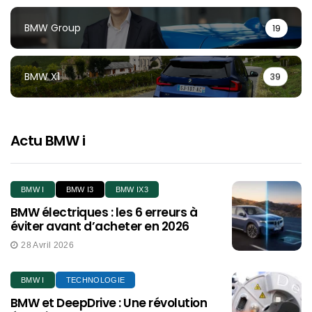
BMW Group
19
BMW X1
39
Actu BMW i
BMW I
BMW I3
BMW IX3
BMW électriques : les 6 erreurs à
éviter avant d’acheter en 2026
28 Avril 2026
BMW I
TECHNOLOGIE
BMW et DeepDrive : Une révolution