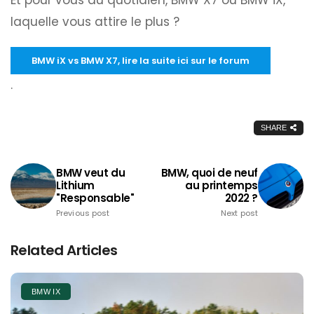
Et pour vous au quotidien, BMW X7 ou BMW iX,
laquelle vous attire le plus ?
BMW iX vs BMW X7, lire la suite ici sur le forum
.
SHARE
BMW veut du
BMW, quoi de neuf
Lithium
au printemps
"Responsable"
2022 ?
Previous post
Next post
Related Articles
BMW IX