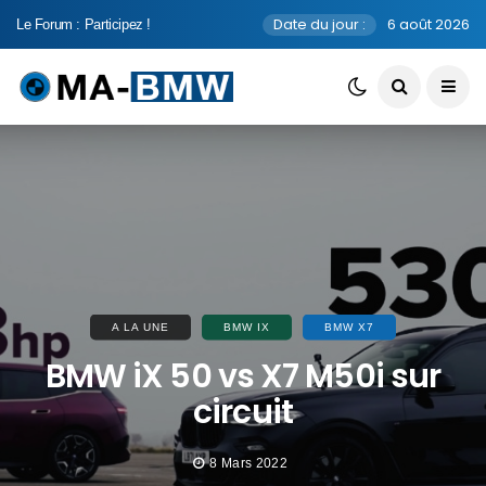
Date du jour :
6 août 2026
Le Forum : Participez !
A LA UNE
BMW IX
BMW X7
BMW iX 50 vs X7 M50i sur
circuit
8 Mars 2022