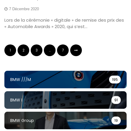
7 Décembre 2020
Lors de la cérémonie « digitale » de remise des prix des
« Automobile Awards » 2020, qui s’est...
1
2
3
…
7
BMW ///M
195
BMW I
91
BMW Group
19