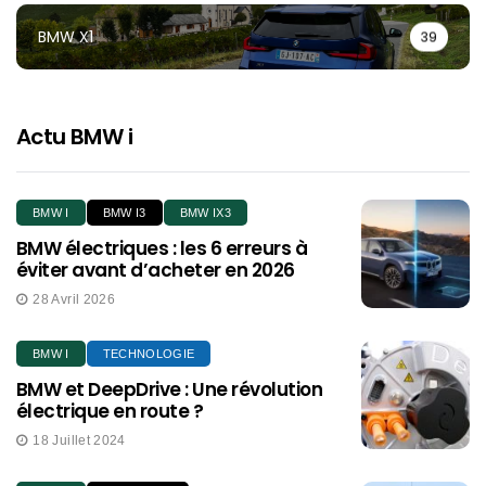
BMW X1
39
Actu BMW i
BMW I
BMW I3
BMW IX3
BMW électriques : les 6 erreurs à
éviter avant d’acheter en 2026
28 Avril 2026
BMW I
TECHNOLOGIE
BMW et DeepDrive : Une révolution
électrique en route ?
18 Juillet 2024