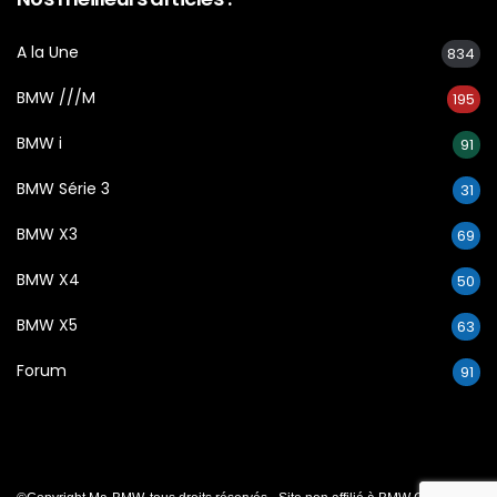
A la Une
834
BMW ///M
195
BMW i
91
BMW Série 3
31
BMW X3
69
BMW X4
50
BMW X5
63
Forum
91