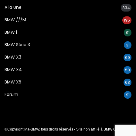
A la Une
834
BMW ///M
195
BMW i
91
BMW Série 3
31
BMW X3
69
BMW X4
50
BMW X5
63
Forum
91
©Copyright Ma-BMW, tous droits réservés - Site non affilié à BMW Group.