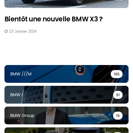
Bientôt une nouvelle BMW X3 ?
23 Janvier 2024
BMW ///M
195
BMW I
91
BMW Group
19