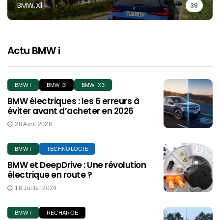
BMW X1
39
Actu BMW i
BMW I
BMW I3
BMW IX3
BMW électriques : les 6 erreurs à
éviter avant d’acheter en 2026
28 Avril 2026
BMW I
TECHNOLOGIE
BMW et DeepDrive : Une révolution
électrique en route ?
18 Juillet 2024
BMW I
RECHARGE