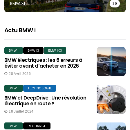
BMW X1
39
Actu BMW i
BMW I
BMW I3
BMW IX3
BMW électriques : les 6 erreurs à
éviter avant d’acheter en 2026
28 Avril 2026
BMW I
TECHNOLOGIE
BMW et DeepDrive : Une révolution
électrique en route ?
18 Juillet 2024
BMW I
RECHARGE