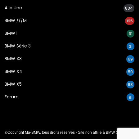
A la Une
834
BMW ///M
195
BMW i
91
BMW Série 3
31
BMW X3
69
BMW X4
50
BMW X5
63
Forum
91
©Copyright Ma-BMW, tous droits réservés - Site non affilié à BMW Group.