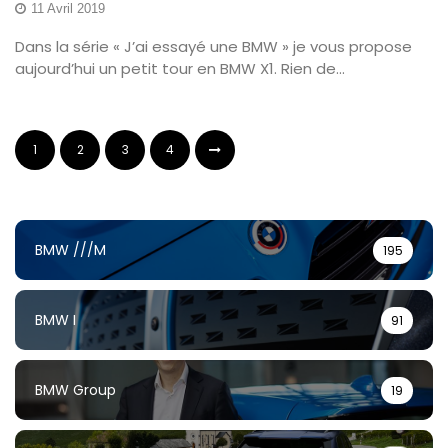
11 Avril 2019
Dans la série « J’ai essayé une BMW » je vous propose
aujourd’hui un petit tour en BMW X1. Rien de...
1
2
3
4
BMW ///M
195
BMW I
91
BMW Group
19