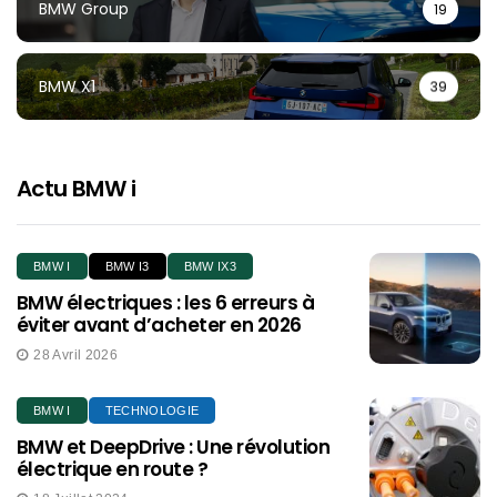
BMW Group
19
BMW X1
39
Actu BMW i
BMW I
BMW I3
BMW IX3
BMW électriques : les 6 erreurs à
éviter avant d’acheter en 2026
28 Avril 2026
BMW I
TECHNOLOGIE
BMW et DeepDrive : Une révolution
électrique en route ?