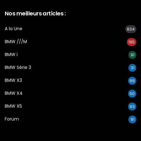
Nos meilleurs articles :
A la Une
834
BMW ///M
195
BMW i
91
BMW Série 3
31
BMW X3
69
BMW X4
50
BMW X5
63
Forum
91