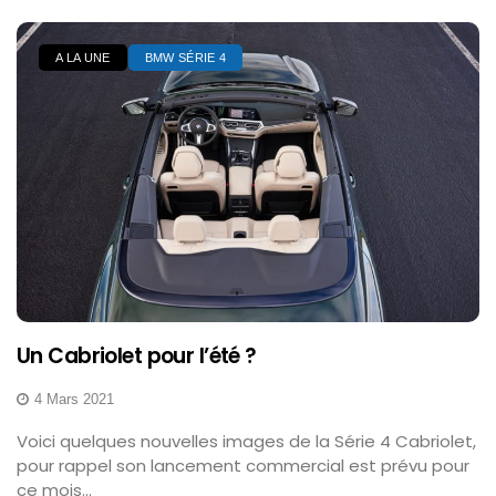
A LA UNE
BMW SÉRIE 4
Un Cabriolet pour l’été ?
4 Mars 2021
Voici quelques nouvelles images de la Série 4 Cabriolet,
pour rappel son lancement commercial est prévu pour
ce mois...