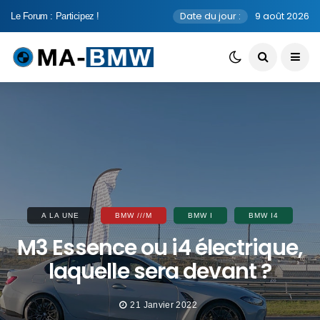
Date du jour :
9 août 2026
Le Forum : Participez !
A LA UNE
BMW ///M
BMW I
BMW I4
M3 Essence ou i4 électrique,
laquelle sera devant ?
21 Janvier 2022