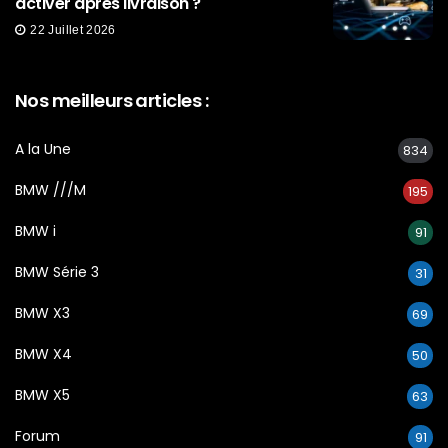
activer après livraison ?
22 Juillet 2026
Nos meilleurs articles :
A la Une
834
BMW ///M
195
BMW i
91
BMW Série 3
31
BMW X3
69
BMW X4
50
BMW X5
63
Forum
91