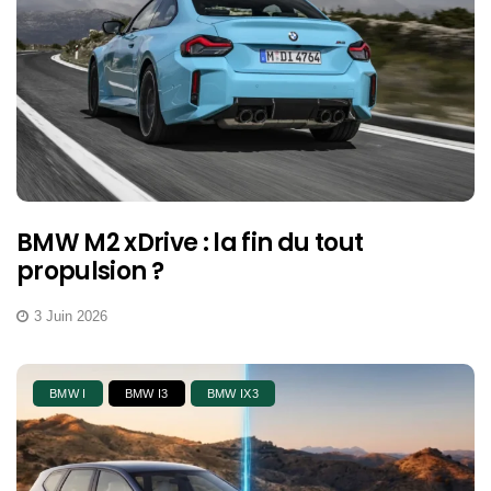
BMW M2 xDrive : la fin du tout
propulsion ?
3 Juin 2026
BMW I
BMW I3
BMW IX3