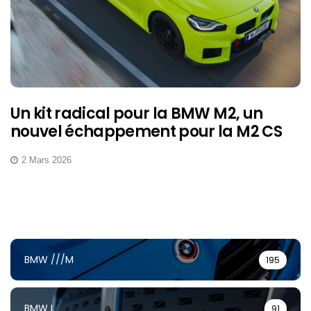
Un kit radical pour la BMW M2, un
nouvel échappement pour la M2 CS
2 Mars 2026
BMW ///M
195
BMW I
91