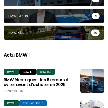
BMW Group
19
BMW X1
39
Actu BMW i
BMW I
BMW I3
BMW IX3
BMW électriques : les 6 erreurs à
éviter avant d’acheter en 2026
28 Avril 2026
BMW I
TECHNOLOGIE