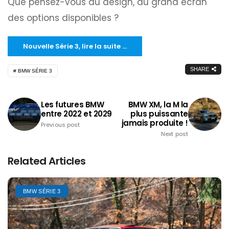
Que pensez-vous du design, du grand écran
des options disponibles ?
Nouvelle Série 3, lire la suite …
SHARE
BMW SÉRIE 3
Les futures BMW
BMW XM, la M la
entre 2022 et 2029
plus puissante
jamais produite !
Previous post
Next post
Related Articles
BMW SÉRIE 3