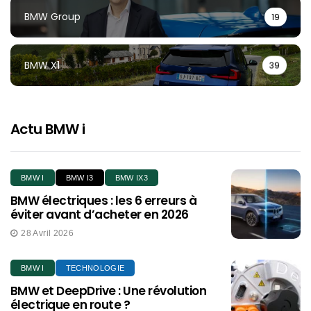
BMW Group
19
BMW X1
39
Actu BMW i
BMW I
BMW I3
BMW IX3
BMW électriques : les 6 erreurs à
éviter avant d’acheter en 2026
28 Avril 2026
BMW I
TECHNOLOGIE
BMW et DeepDrive : Une révolution
électrique en route ?