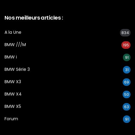
Nos meilleurs articles :
A la Une
834
BMW ///M
195
BMW i
91
BMW Série 3
31
BMW X3
69
BMW X4
50
BMW X5
63
Forum
91