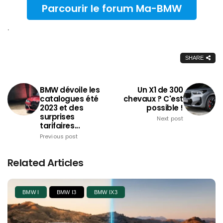
Parcourir le forum Ma-BMW
.
SHARE
BMW dévoile les
Un X1 de 300
catalogues été
chevaux ? C'est
2023 et des
possible !
surprises
Next post
tarifaires...
Previous post
Related Articles
BMW I
BMW I3
BMW IX3