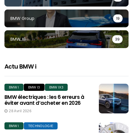
BMW Group
19
BMW X1
39
Actu BMW i
BMW I
BMW I3
BMW IX3
BMW électriques : les 6 erreurs à
éviter avant d’acheter en 2026
28 Avril 2026
BMW I
TECHNOLOGIE