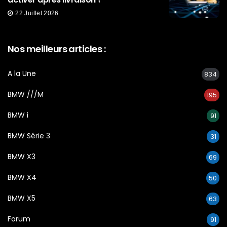
22 Juillet 2026
Nos meilleurs articles :
A la Une
834
BMW ///M
195
BMW i
91
BMW Série 3
31
BMW X3
69
BMW X4
50
BMW X5
63
Forum
91