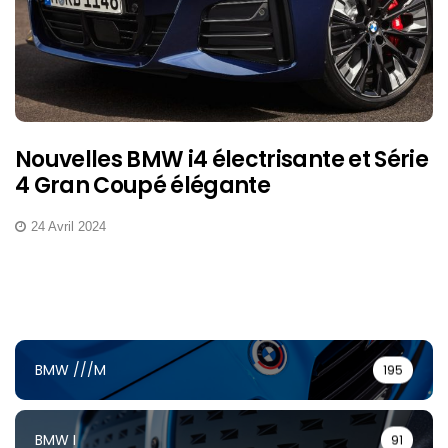
Nouvelles BMW i4 électrisante et Série
4 Gran Coupé élégante
24 Avril 2024
BMW ///M
195
BMW I
91