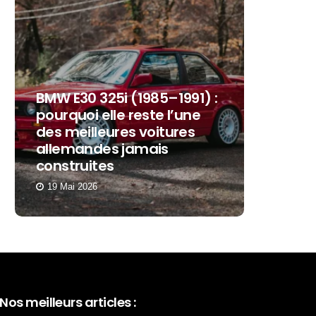
BMW E30 325i (1985–1991) :
pourquoi elle reste l’une
des meilleures voitures
50 ans 
allemandes jamais
commen
construites
succès 
19 Mai 2026
11 Décem
Nos meilleurs articles :