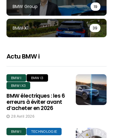
BMW Group
19
BMW X1
39
Actu BMW i
BMW I
BMW I3
BMW IX3
BMW électriques : les 6
erreurs à éviter avant
d’acheter en 2026
28 Avril 2026
BMW I
TECHNOLOGIE