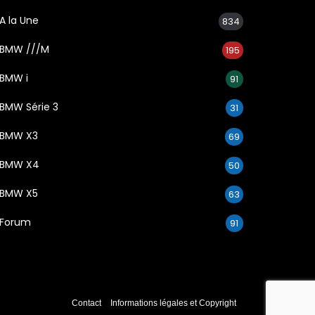
A la Une
834
BMW ///M
195
BMW i
91
BMW Série 3
31
BMW X3
69
BMW X4
50
BMW X5
63
Forum
91
Contact
Informations légales et Copyright