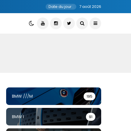
Date du jour :
7 août 2026
BMW ///M
195
BMW I
91