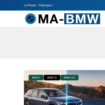
Le Forum : Participez !
BMW I
BMW I3
BMW IX3