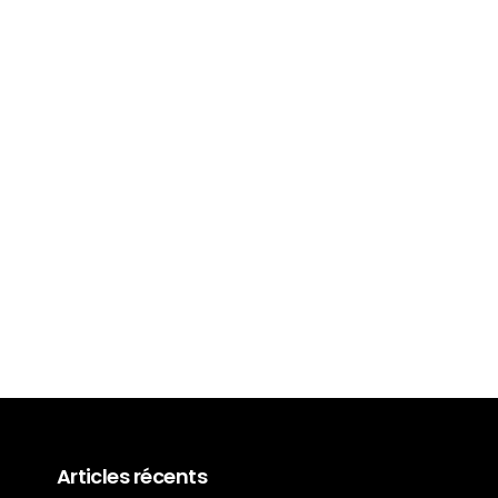
Nouvelles BMW Série 3
2024, elles sont arrivées !
29 Mai 2024
Articles récents