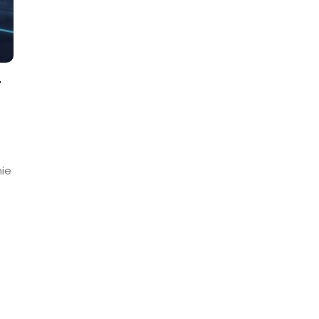
r
mie