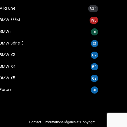
A la Une
834
BMW ///M
195
BMW i
91
BMW Série 3
31
BMW X3
69
BMW X4
50
BMW X5
63
Forum
91
Contact
Informations légales et Copyright