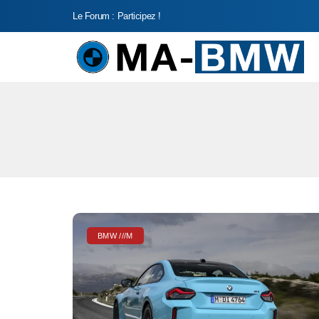
Le Forum : Participez !
BMW ///M