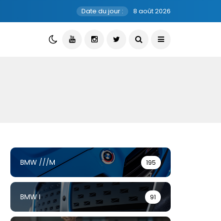
Date du jour :
8 août 2026
BMW ///M
195
BMW I
91