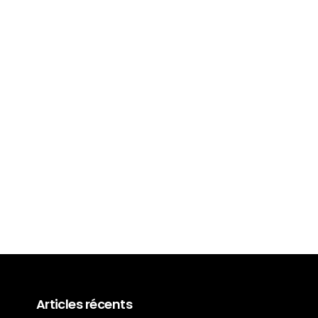
Nouvelles BMW Série 3
2024, elles sont arrivées !
29 Mai 2024
Articles récents