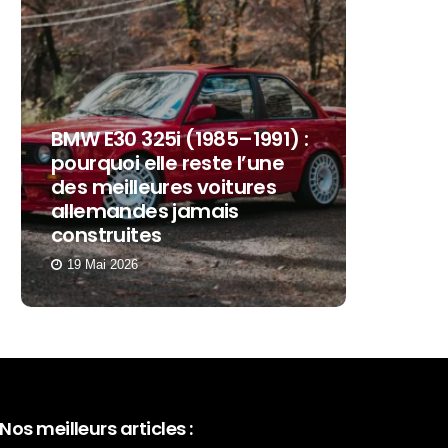
BMW E30 325i (1985–1991) :
pourquoi elle reste l’une
des meilleures voitures
50 ans 
allemandes jamais
commen
construites
succès 
19 Mai 2026
11 Décem
Nos meilleurs articles :