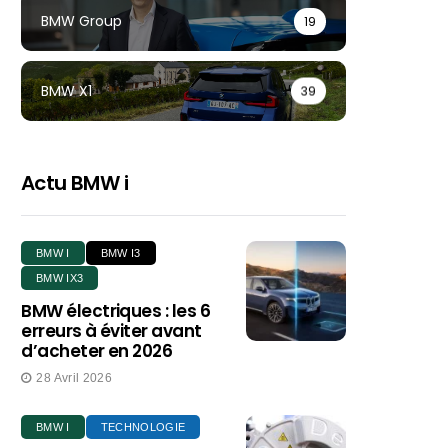
BMW Group
19
BMW X1
39
Actu BMW i
BMW I
BMW I3
BMW IX3
BMW électriques : les 6
erreurs à éviter avant
d’acheter en 2026
28 Avril 2026
BMW I
TECHNOLOGIE