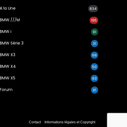
A la Une
834
BMW ///M
195
BMW i
91
BMW Série 3
31
BMW X3
69
BMW X4
50
BMW X5
63
Forum
91
Contact
Informations légales et Copyright