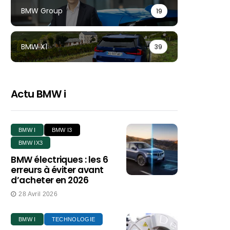
BMW Group
19
BMW X1
39
Actu BMW i
BMW I
BMW I3
BMW IX3
BMW électriques : les 6
erreurs à éviter avant
d’acheter en 2026
28 Avril 2026
BMW I
TECHNOLOGIE