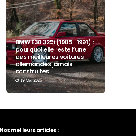
BMW E30 325i (1985–1991) :
pourquoi elle reste l’une
des meilleures voitures
50 ans 
allemandes jamais
commen
construites
succès 
19 Mai 2026
11 Décem
Nos meilleurs articles :