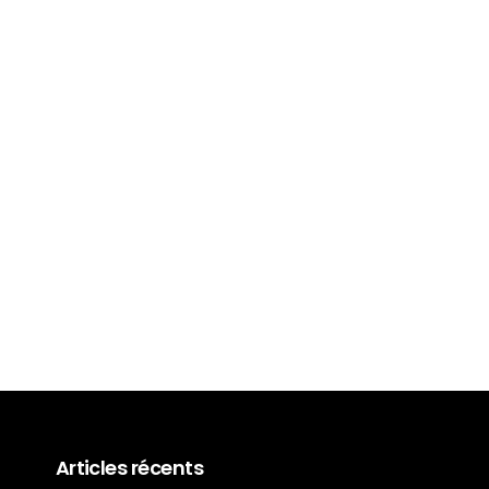
Nouvelles BMW Série 3
2024, elles sont arrivées !
29 Mai 2024
Articles récents