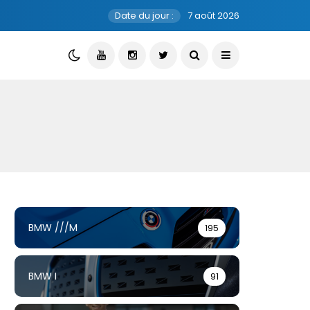
Date du jour :
7 août 2026
BMW ///M
195
BMW I
91