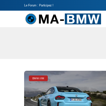
Le Forum : Participez !
BMW ///M