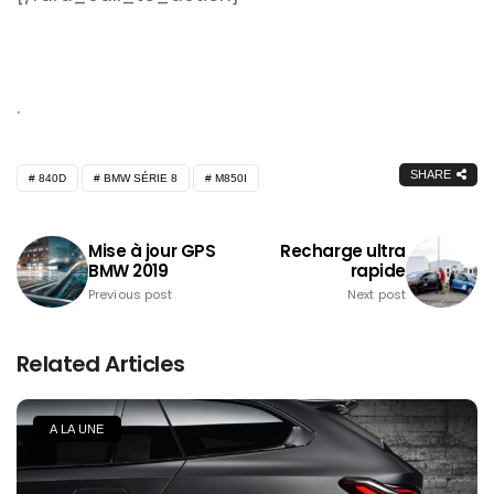
.
SHARE
840D
BMW SÉRIE 8
M850I
Mise à jour GPS
Recharge ultra
BMW 2019
rapide
Previous post
Next post
Related Articles
A LA UNE