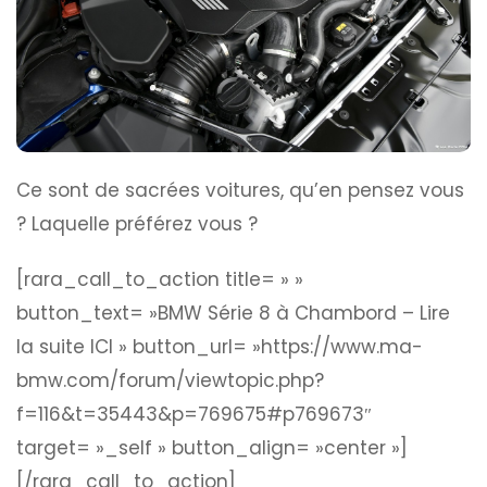
Ce sont de sacrées voitures, qu’en pensez vous
? Laquelle préférez vous ?
[rara_call_to_action title= » »
button_text= »BMW Série 8 à Chambord – Lire
la suite ICI » button_url= »https://www.ma-
bmw.com/forum/viewtopic.php?
f=116&t=35443&p=769675#p769673″
target= »_self » button_align= »center »]
[/rara_call_to_action]