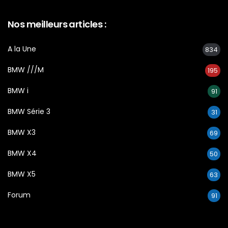
Nos meilleurs articles :
A la Une
834
BMW ///M
195
BMW i
91
BMW Série 3
31
BMW X3
69
BMW X4
50
BMW X5
63
Forum
91