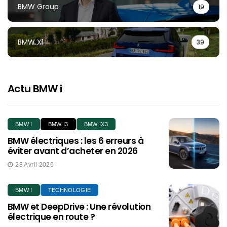
BMW Group
19
BMW X1
39
Actu BMW i
BMW I
BMW I3
BMW IX3
BMW électriques : les 6 erreurs à
éviter avant d’acheter en 2026
28 Avril 2026
BMW I
TECHNOLOGIE
BMW et DeepDrive : Une révolution
électrique en route ?