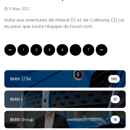
9 Mars 2017
Suite aux aventures de Klawal (1) et de Callaway (2) j’ai
eu peur que toute l’équipe du forum soit...
1
2
3
4
…
7
BMW ///M
195
BMW I
91
BMW Group
19