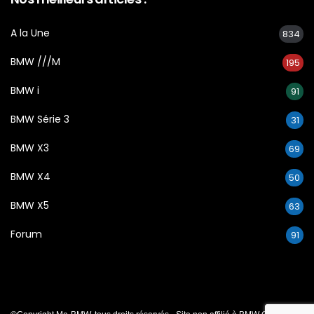
A la Une
834
BMW ///M
195
BMW i
91
BMW Série 3
31
BMW X3
69
BMW X4
50
BMW X5
63
Forum
91