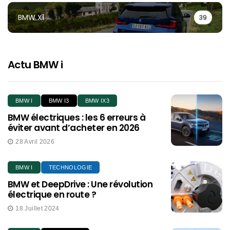
BMW X1
39
Actu BMW i
BMW I
BMW I3
BMW IX3
BMW électriques : les 6 erreurs à
éviter avant d’acheter en 2026
28 Avril 2026
BMW I
TECHNOLOGIE
BMW et DeepDrive : Une révolution
électrique en route ?
18 Juillet 2024